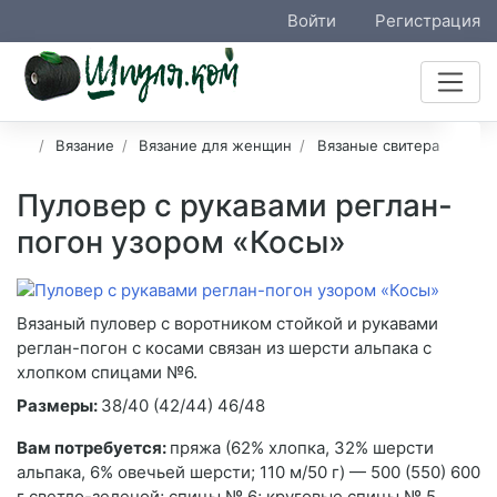
Войти
Регистрация
Вязание
Вязание для женщин
Вязаные свитера
Пуловер с рукавами реглан-
погон узором «Косы»
Вязаный пуловер с воротником стойкой и рукавами
реглан-погон с косами связан из шерсти альпака с
хлопком спицами №6.
Размеры:
38/40 (42/44) 46/48
Вам потребуется:
пряжа (62% хлопка, 32% шерсти
альпака, 6% овечьей шерсти; 110 м/50 г) — 500 (550) 600
г светло-зеленой; спицы № 6; круговые спицы № 5.