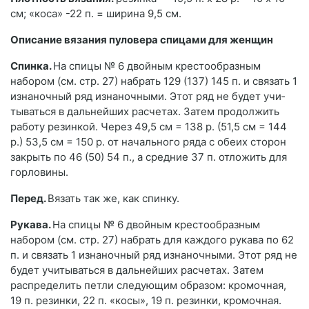
см; «коса» -22 п. = ширина 9,5 см.
Описание вязания пуловера спицами для женщин
Спинка.
На спицы № 6 двойным крестообразным
набором (см. стр. 27) набрать 129 (137) 145 п. и связать 1
изнаночный ряд изна­ночными. Этот ряд не будет учи­
тываться в дальнейших расчетах. Затем продолжить
работу резин­кой. Через 49,5 см = 138 р. (51,5 см = 144
р.) 53,5 см = 150 р. от на­чального ряда с обеих сторон
за­крыть по 46 (50) 54 п., а средние 37 п. отложить для
горловины.
Перед.
Вязать так же, как спинку.
Рукава.
На спицы № 6 двойным крестообразным
набором (см. стр. 27) набрать для каждого ру­кава по 62
п. и связать 1 изна­ночный ряд изнаночными. Этот ряд не
будет учитываться в даль­нейших расчетах. Затем
распре­делить петли следующим образом: кромочная,
19 п. резинки, 22 п. «косы», 19 п. резинки, кромочная.