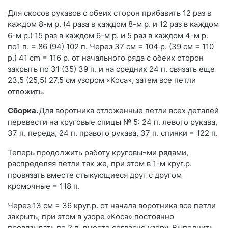
Для скосов рукавов с обеих сторон прибавить 12 раз в
каждом 8-м р. (4 раза в каждом 8-м р. и 12 раз в каждом
6-м р.) 15 раз в каждом 6-м р. и 5 раз в каждом 4-м р.
по1 п. = 86 (94) 102 п. Через 37 см = 104 p. (39 см = 110
p.) 41 cm = 116 p. от начального ряда с обеих сторон
закрыть по 31 (35) 39 п. и на средних 24 п. связать еще
23,5 (25,5) 27,5 см узором «Коса», за­тем все петли
отложить.
Сборка.
Для воротника отложен­ные петли всех деталей
перевести на круговые спицы № 5: 24 п. лево­го рукава,
37 п. переда, 24 п. пра­вого рукава, 37 п. спинки = 122 п.
Теперь продолжить работу круговы¬ми рядами,
распределяя петли так же, при этом в 1-м круг.р.
провязать вместе стыкующиеся друг с другом
кромочные = 118 п.
Через 13 см = 36 круг.р. от начала воротника все петли
закрыть, при этом в узоре «Коса» постоянно
провязывать по 2 п. вместе согласно узору. Выполнить