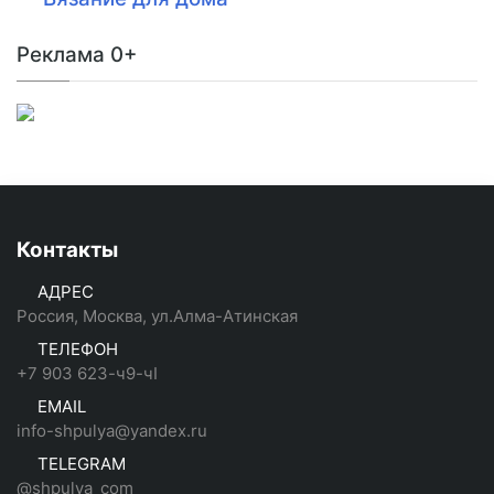
Реклама 0+
Контакты
АДРЕС
Россия, Москва, ул.Алма-Атинская
ТЕЛЕФОН
+7 903 623-ч9-чI
EMAIL
info-shpulya@yandex.ru
TELEGRAM
@shpulya_com