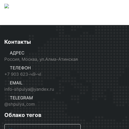
Контакты
АДРЕС
Россия, Москва, ул.Алма-Атинская
ТЕЛЕФОН
+7 903 623-ч9-чI
EMAIL
info-shpulya@yandex.ru
TELEGRAM
@shpulya_com
Облако тегов