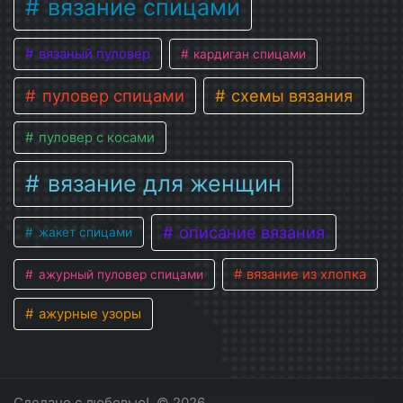
вязание спицами
вязаный пуловер
кардиган спицами
пуловер спицами
схемы вязания
пуловер с косами
вязание для женщин
описание вязания
жакет спицами
вязание из хлопка
ажурный пуловер спицами
ажурные узоры
Сделано с любовью!
© 2026