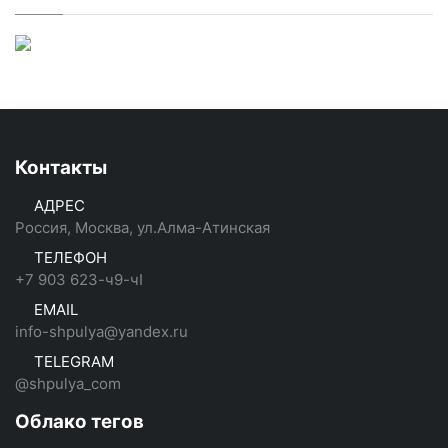
Контакты
АДРЕС
Россия, Москва, ул.Алма-Атинская
ТЕЛЕФОН
+7 903 623-ч9-чI
EMAIL
info-shpulya@yandex.ru
TELEGRAM
@shpulya_com
Облако тегов