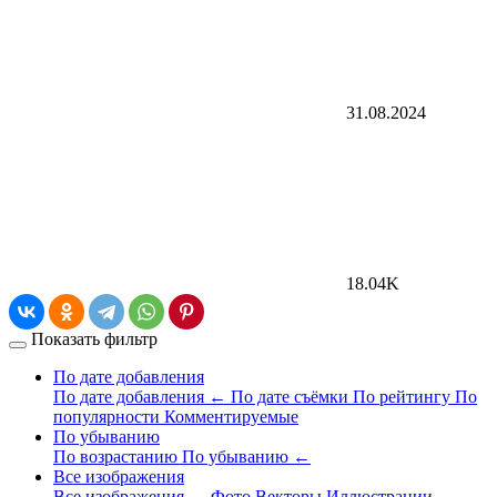
31.08.2024
18.04K
Показать фильтр
По дате добавления
По дате добавления
←
По дате съёмки
По рейтингу
По
популярности
Комментируемые
По убыванию
По возрастанию
По убыванию
←
Все изображения
Все изображения
←
Фото
Векторы
Иллюстрации