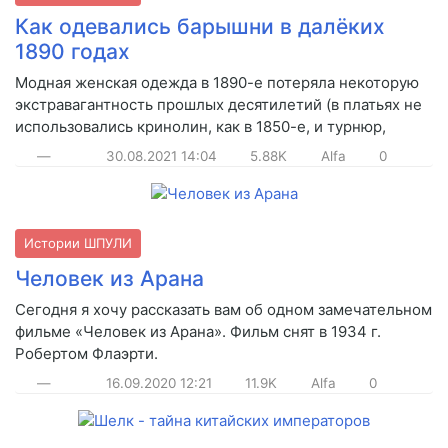
Как одевались барышни в далёких
1890 годах
Модная женская одежда в 1890-е потеряла некоторую
экстравагантность прошлых десятилетий (в платьях не
использовались кринолин, как в 1850-е, и турнюр,
—
30.08.2021
14:04
5.88K
Alfa
0
Истории ШПУЛИ
Человек из Арана
Сегодня я хочу рассказать вам об одном замечательном
фильме «Человек из Арана». Фильм снят в 1934 г.
Робертом Флаэрти.
—
16.09.2020
12:21
11.9K
Alfa
0