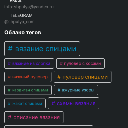
EMAIL
info-shpulya@yandex.ru
TELEGRAM
@shpulya_com
Облако тегов
вязание спицами
вязание из хлопка
пуловер с косами
пуловер спицами
вязаный пуловер
ажурные узоры
кардиган спицами
схемы вязания
жакет спицами
описание вязания