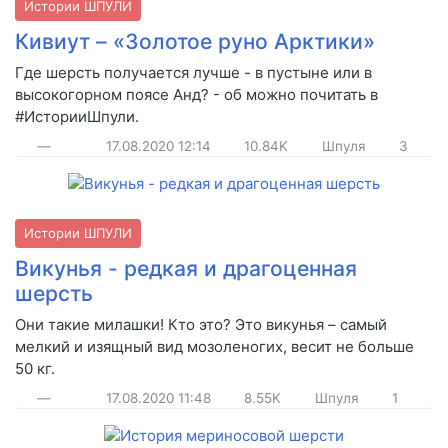
Истории ШПУЛИ
Кивиут – «Золотое руно Арктики»
Где шерсть получается лучше - в пустыне или в
высокогорном поясе Анд? - об можно почитать в
#ИсторииШпули.
—
17.08.2020
12:14
10.84K
Шпуля
3
Истории ШПУЛИ
Викунья - редкая и драгоценная
шерсть
Они такие милашки! Кто это? Это викунья – самый
мелкий и изящный вид мозоленогих, весит не больше
50 кг.
—
17.08.2020
11:48
8.55K
Шпуля
1