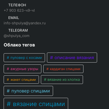
ТЕЛЕФОН
+7 903 623-ч9-чI
EMAIL
info-shpulya@yandex.ru
TELEGRAM
@shpulya_com
Облако тегов
описание вязания
пуловер с косами
ажурные узоры
кардиган спицами
вязание из хлопка
жакет спицами
пуловер спицами
вязание спицами