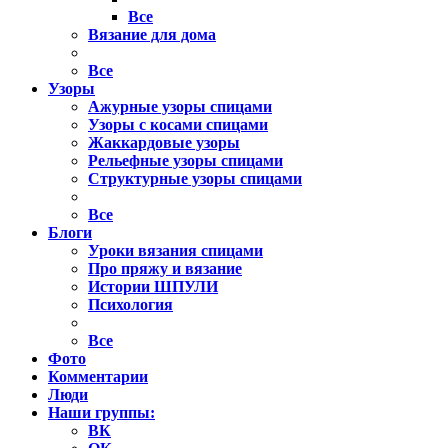
Все
Вязание для дома
Все
Узоры
Ажурные узоры спицами
Узоры с косами спицами
Жаккардовые узоры
Рельефные узоры спицами
Структурные узоры спицами
Все
Блоги
Уроки вязания спицами
Про пряжу и вязание
Истории ШПУЛИ
Психология
Все
Фото
Комментарии
Люди
Наши группы:
ВК