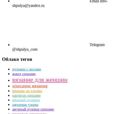
Email
info-
shpulya@yandex.ru
Telegram
@shpulya_com
Облако тегов
пуловер с косами
жакет спицами
вязание для женщин
описание вязания
вязание из хлопка
кардиган спицами
вязаный пуловер
ажурные узоры
ажурный пуловер спицами
пуловер спицами