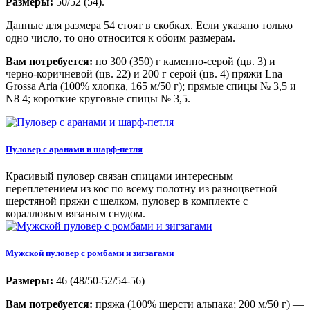
Размеры:
50/52 (54).
Данные для размера 54 стоят в скобках. Если указано только
одно число, то оно относится к обоим размерам.
Вам потребуется:
по 300 (350) г каменно-серой (цв. 3) и
черно-коричневой (цв. 22) и 200 г серой (цв. 4) пряжи Lna
Grossa Aria (100% хлопка, 165 м/50 г); прямые спицы № 3,5 и
N8 4; короткие круговые спицы № 3,5.
Пуловер с аранами и шарф-петля
Красивый пуловер связан спицами интересным
переплетением из кос по всему полотну из разноцветной
шерстяной пряжи с шелком, пуловер в комплекте с
коралловым вязаным снудом.
Мужской пуловер с ромбами и зигзагами
Размеры:
46 (48/50-52/54-56)
Вам потребуется:
пряжа (100% шерсти альпака; 200 м/50 г) —