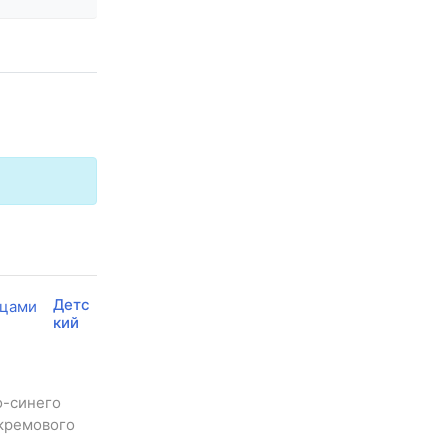
Детс
кий
о-синего
 кремового