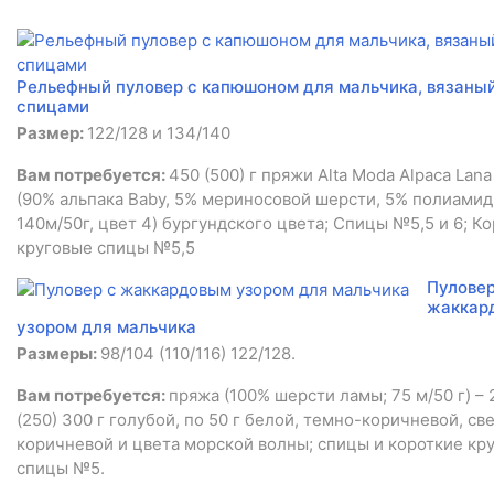
Рельефный пуловер с капюшоном для мальчика, вязаны
спицами
Размер:
122/128 и 134/140
Вам потребуется:
450 (500) г пряжи Alta Moda Alpaca Lana
(90% альпака Baby, 5% мериносовой шерсти, 5% полиамид
140м/50г, цвет 4) бургундского цвета; Спицы №5,5 и 6; К
круговые спицы №5,5
Пуловер
жаккар
узором для мальчика
Размеры:
98/104 (110/116) 122/128.
Вам потребуется:
пряжа (100% шерсти ламы; 75 м/50 г) – 
(250) 300 г голубой, по 50 г белой, темно-коричневой, св
коричневой и цвета морской волны; спицы и короткие кр
спицы №5.