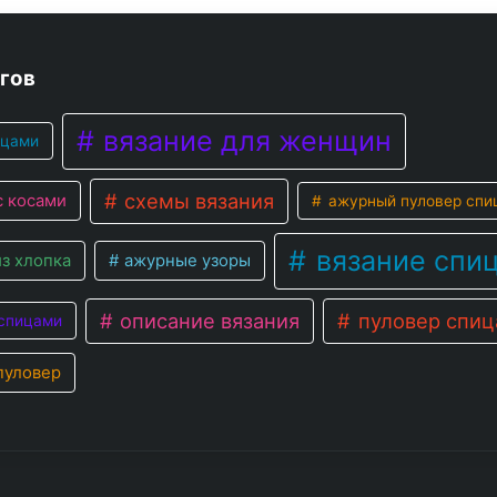
гов
вязание для женщин
ицами
схемы вязания
с косами
ажурный пуловер спи
вязание спи
з хлопка
ажурные узоры
описание вязания
пуловер спи
спицами
пуловер