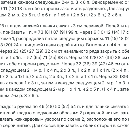
 п., затем в каждом следующем 2-м р. 3 х 6 п. Одновременно с
 11 (13) 13 п. и обе стороны закончить раздельно. Для закр
. 2 х 5 п. (1 х 6 п. и 1 х5 п.) 2 х 6 п. (2 х 6 п.) 2 х 6 п.
 98 п. и для нижней планки связать 3 см резинкой. Перейти 
рибавить 1 п. = 73 (81) 87 (91) 99 п. Через 6 (10) 12 (14) 17 
еме 1, распределив петли следующим образом: 11 (15) 18 (20
 18 (20) 24 п. лицевой глади серой нитью. Выполнить 44 р. по
ерез 23 (25) 27 (29) 32 см от начального ряда закрыть с об
 и 1 х 1п. = 57 (65) 71 (75) 83 п. Через 24 (28) 31 (34) 38 см 
чить обе стороны раздельно. Через 32 (36) 39 (42) 46 см от
ем 2 – м р. 1 х 4 п., 2 х 3 п., 1 х 2 п. и 1 х 1 п. (2 х 4 п., 1
, 1 х 2 п. и 1х1 п.) 2 х 4 п., 2 х 3п., 1 х 2 п. и 1 х 1 п. Через 35 (3
х скосов 1 х 3 п., затем в каждом следующем 2-м р. 1 х 3 п.и 
ем в каждом следующем 2-м р. 1 х 4 п. и 2 х 5 п. (1 х 4 п., за
щем 2-м р. 3 х 6 п.
дого рукава по 46 (48) 50 (52) 54 п. и для планки связать 
лицевой гладью следующим образом: 2 р.красной нитью, зат
яда вязать жаккардовым узором по схеме 2, расположив его по 
ю серой нитью. Для скосов прибавить с обеих сторон в кажд