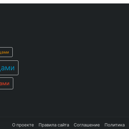
цами
цами
цами
О проекте
Правила сайта
Соглашение
Политика