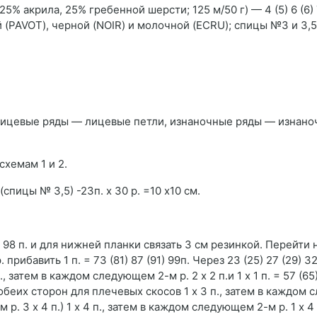
25% акрила, 25% гребенной шерсти; 125 м/50 г) — 4 (5) 6 (6)
й (PAVOT), черной (NOIR) и молочной (ECRU); спицы №З и 3,5
лицевые ряды — лицевые петли, изнаночные ряды — изнано
схемам 1 и 2.
спицы № 3,5) -23п. х 30 р. =10 х10 см.
) 98 п. и для нижней планки связать 3 см резинкой. Перейти
прибавить 1 п. = 73 (81) 87 (91) 99п. Через 23 (25) 27 (29) 32
затем в каждом следующем 2-м р. 2 х 2 п.и 1 х 1 п. = 57 (65) 
 обеих сторон для плечевых скосов 1 х 3 п., затем в каждом
 р. 3 х 4 п.) 1 х 4 п., затем в каждом следующем 2-м р. 1 х 4 п