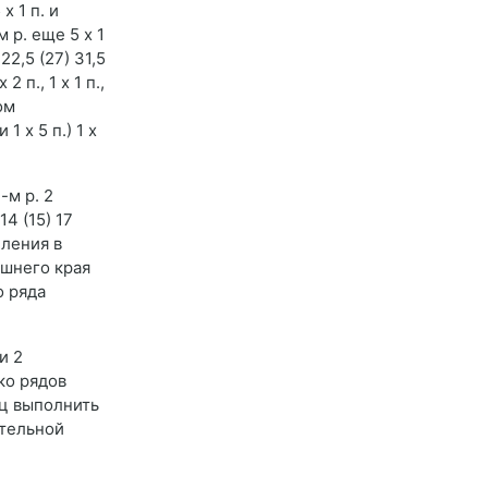
х 1 п. и
 р. еще 5 х 1
22,5 (27) 31,5
 п., 1 х 1 п.,
дом
 1 х 5 п.) 1 х
-м р. 2
4 (15) 17
еления в
нешнего края
о ряда
и 2
ко рядов
иц выполнить
ительной