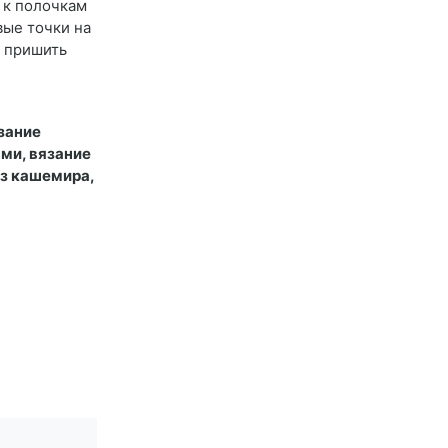
 к полочкам
вые точки на
и пришить