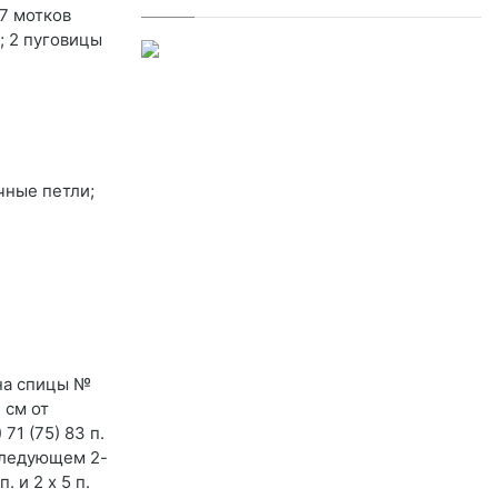
 7 мотков
; 2 пуговицы
чные петли;
 на спицы №
 см от
71 (75) 83 п.
 следующем 2-
. и 2 х 5 п.