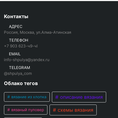
Контакты
АДРЕС
Россия, Москва, ул.Алма-Атинская
ТЕЛЕФОН
+7 903 623-ч9-чI
EMAIL
info-shpulya@yandex.ru
TELEGRAM
@shpulya_com
Облако тегов
описание вязания
вязание из хлопка
схемы вязания
вязаный пуловер