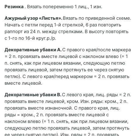
Резинка
. Вязать попеременно 1 лиц., 1 изн.
Ажурный узор «Листья».
Вязать по приведенной схеме.
Начать с петли перед 1-й стрелкой, 6 раз повторить
раппорт из 24 п. между стрелками. В высоту повторять
с 1-го по 16-й круг.р./р.
Декоративные убавки А.
С правого края/после маркера
= 2 п. провязать вместе лицевой с наклоном влево (= 1
п. снять, как при лицевом вязании, следующую петлю
провязать лицевой, затем протянуть ее через снятую
петлю). С левого края/перед маркером = 2 п. провязать
вместе лицевой.
Декоративные убавки В.
С левого края, лиц. ряды = 2 п.
провязать вместе лицевой, кром. Изн. ряды: кром., 2 п.
провязать вместе изнаночной. С правого края, лиц.
ряды = кром., 2 п. провязать вместе лицевой с
наклоном влево (= 1 п. снять, как при лицевом вязании,
следующую петлю провязать лицевой, затем протянуть
ее через снятую петлю). Изн. ряды = 2 п. провязать