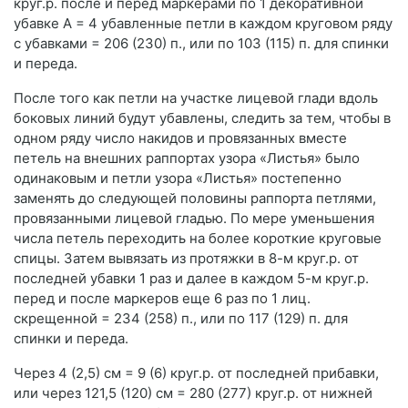
круг.р. после и перед маркерами по 1 декоративной
убавке А = 4 убавленные петли в каждом круговом ряду
с убавками = 206 (230) п., или по 103 (115) п. для спинки
и переда.
После того как петли на участке лицевой глади вдоль
боковых линий будут убавлены, следить за тем, чтобы в
одном ряду число накидов и провязанных вместе
петель на внешних раппортах узора «Листья» было
одинаковым и петли узора «Листья» постепенно
заменять до следующей половины раппорта петлями,
провязанными лицевой гладью. По мере уменьшения
числа петель переходить на более короткие круговые
спицы. Затем вывязать из протяжки в 8-м круг.р. от
последней убавки 1 раз и далее в каждом 5-м круг.р.
перед и после маркеров еще 6 раз по 1 лиц.
скрещенной = 234 (258) п., или по 117 (129) п. для
спинки и переда.
Через 4 (2,5) см = 9 (6) круг.р. от последней прибавки,
или через 121,5 (120) см = 280 (277) круг.р. от нижней