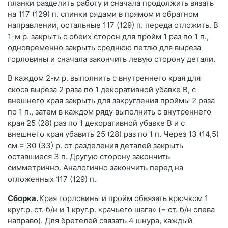
планки разделить работу и сначала продолжить вязать
на 117 (129) п. спинки рядами в прямом и обратном
направлении, остальные 117 (129) п. переда отложить. В
1-м р. закрыть с обеих сторон для пройм 1 раз по 1 п.,
одновременно закрыть среднюю петлю для выреза
горловины и сначала закончить левую сторону детали.
В каждом 2-м р. выполнить с внутреннего края для
скоса выреза 2 раза по 1 декоративной убавке В, с
внешнего края закрыть для закругления проймы 2 раза
по 1 п., затем в каждом ряду выполнить с внутреннего
края 25 (28) раз по 1 декоративной убавке В и с
внешнего края убавить 25 (28) раз по 1 п. Через 13 (14,5)
см = 30 (33) р. от разделения деталей закрыть
оставшиеся 3 п. Другую сторону закончить
симметрично. Аналогично закончить перед на
отложенных 117 (129) п.
Сборка.
Края горловины и пройм обвязать крючком 1
круг.р. ст. б/н и 1 круг.р. «рачьего шага» (= ст. б/н слева
направо). Для бретелей связать 4 шнура, каждый