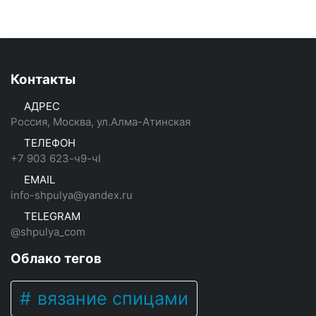
Контакты
АДРЕС
Россия, Москва, ул.Алма-Атинская
ТЕЛЕФОН
+7 903 623-ч9-чI
EMAIL
info-shpulya@yandex.ru
TELEGRAM
@shpulya_com
Облако тегов
вязание спицами