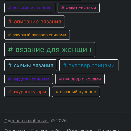
вязание из хлопка
жакет спицами
описание вязания
ажурный пуловер спицами
вязание для женщин
схемы вязания
пуловер спицами
пуловер с косами
кардиган спицами
ажурные узоры
вязаный пуловер
Сделано с любовью!
© 2026
О проекте
Правила сайта
Соглашение
Политика