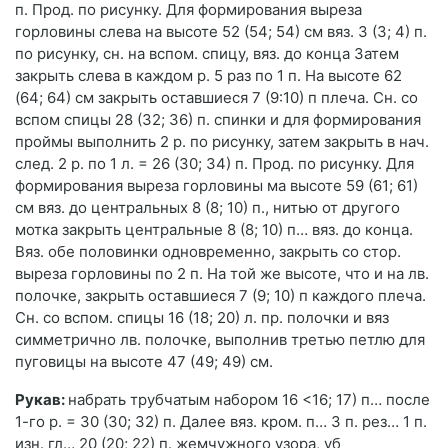
п. Прод. по ри­сунку. Для формирования выреза
горловины слева на высоте 52 (54; 54) см вяз. 3 (3; 4) п.
по рисунку, сн. на вспом. спицу, вяз. до конца Затем
закрыть слева в каждом р. 5 раз по 1 п. На высоте 62
(64; 64) см закрыть оставшиеся 7 (9:10) п плеча. Сн. со
вспом спицы 28 (32; 36) п. спинки и для формирования
проймы выполнить 2 р. по рисунку, затем закрыть в нач.
след. 2 р. по 1 л. = 26 (30; 34) п. Прод. по рисунку. Для
формирования выреза горловины ма высоте 59 (61; 61)
см вяз. до центральных 8 (8; 10) п., нитью от другого
мотка закрыть центральные 8 (8; 10) п… вяз. до конца.
Вяз. обе половинки одновременно, закрыть со стор.
выреза горловины по 2 п. На той же высоте, что и на лв.
полочке, закрыть оставшиеся 7 (9; 10) п каждого плеча.
Сн. со вспом. спицы 16 (18; 20) л. пр. полочки и вяз
симметрично лв. полочке, выполнив третью петлю для
пуговицы на высоте 47 (49; 49) см.
Рукав:
набрать трубчатым набором 16 <16; 17) п… после
1-го р. = 30 (30; 32) п. Далее вяз. кром. п… 3 п. рез… 1 п.
изн. гл… 20 (20; 22) п. жемчужного узора, уб