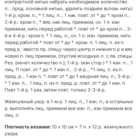
контрастной нитью набрать необходимое количество
п… прод. основной нитью, удалить позднее вспом. нить):
1-й р: кром. п., * 1 лиц. п… 1 нак. повт. от * до *. кром п…
2-й р.: кром п., * вяз. нак лиц. приемом, сн. 1 п. изн
приемом, нить перед рабо­той *. повт от * до кром п… 3-
й и 4-й р.: кром п. * 1 лиц. п., сн. 1 п. изн. приемом, нить
перед работой * повт от * до *. кром. п. 1 лиц. п. из п.
пред р.: ввести пр. спицу через центр п нижнего р и вяз
новую п. лиц приемом, спустив исходную л. с лв. спицы.
Рез. {нечет количество п.); 1-й р. (изн стор.) * 1 изн. п… 1
лиц. П повт. от * до *. 1 изн п… 2-й р… *1 лиц. п. из п.
пред. р… 1 изн п. *. повт от * до 1 ажурная лиц. п.; 3-й р.:
* 1 изн. п… 1 лиц. п. из п. пред. р. повт. от * до 1 изн. п
Повт 1-й р. 1 раз, затем повт. только 2-3-й р.
Жемчужный узор: в 1-м р. 1 лиц. п., 1 изн. п.; в остальных
р. выполнять лиц. прие­мом все изн. п., изн приемом все
лиц. п.
Плотность вязания:
10 х 10 см = 7 п. х 12 р. жемчужного
узора.