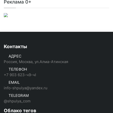
Реклама 0+
Контакты
АДРЕС
Россия, Москва, ул.Алма-Атинская
ТЕЛЕФОН
+7 903 623-ч9-чI
EMAIL
info-shpulya@yandex.ru
TELEGRAM
@shpulya_com
Облако тегов