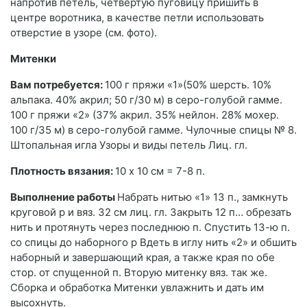
напротив петель, четвер­тую пуговицу пришить в
центре воротника, в качестве петли использовать
отвер­стие в узоре (см. фото).
Митенки
Вам потребуется:
100 г пряжи «1»(50% шерсть. 10%
альпака. 40% акрил; 50 г/30 м) в серо-голубой гамме.
100 г пряжи «2» (37% акрил. 35% нейлон. 28% мохер.
100 г/35 м) в серо-голубой гамме. Чулочные спицы № 8.
Штопальная игла Узоры и виды петель Лиц. гл.
Плотность вязания:
10 х 10 см = 7-8 п.
Выполнение работы
Набрать нитью «1» 13 п., замкнуть
круговой р и вяз. 32 см лиц. гл. Закрыть 12 п… обрезать
нить и протянуть через последнюю п. Спустить 13-ю п.
со спицы до наборного р Вдеть в иглу нить «2» и обшить
наборный и завершающий края, а также края по обе
стор. от спущенной п. Вторую митенку вяз. так же.
Сборка и обработка Митенки увлажнить и дать им
высохнуть.