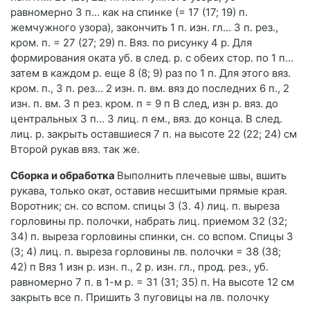
равномерно 3 п… как на спинке (= 17 (17; 19) п.
жемчужного узора), закончить 1 п. изн. гл… 3 п. рез.,
кром. п. = 27 (27; 29) п. Вяз. по рисунку 4 р. Для
формирования оката уб. в след. р. с обеих стор. по 1 п…
затем в каждом р. еще 8 (8; 9) раз по 1 п. Для этого вяз.
кром. п., 3 п. рез… 2 изн. п. вм. вяз до последних 6 п., 2
изн. п. вм. 3 п рез. кром. п = 9 п В след, изн р. вяз. до
центральных 3 п… 3 лиц. п ем., вяз. до конца. В след.
лиц. р. закрыть оставшиеся 7 п. на высоте 22 (22; 24) см
Второй рукав вяз. так же.
Сборка и обработка
Выполнить плечевые швы, вшить
рукава, только окат, оставив несшитыми прямые края.
Воротник; сн. со вспом. спицы 3 (3. 4) лиц. п. выреза
горловины пр. полочки, набрать лиц. приемом 32 (32;
34) п. выреза горловины спинки, сн. со вспом. Спицы 3
(3; 4) лиц. п. выреза горловины лв. полочки = 38 (38;
42) п Вяз 1 изн р. изн. п., 2 р. изн. гл., прод. рез., уб.
равномерно 7 п. в 1-м р. = 31 (31; 35) п. На высоте 12 см
закрыть все п. Пришить 3 пуговицы на лв. полочку