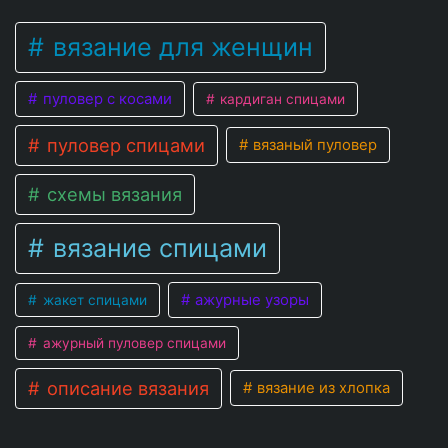
вязание для женщин
пуловер с косами
кардиган спицами
пуловер спицами
вязаный пуловер
схемы вязания
вязание спицами
ажурные узоры
жакет спицами
ажурный пуловер спицами
описание вязания
вязание из хлопка