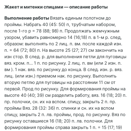
Жакет и митенки спицами — описание работы
Выполнение работы
Вязать единым полотном до
проймы. Набрать 40 (45: 50) п, трубчатым набором,
после 1-го р = 78 (88; 98) п. Продолжать жемчужным
узором, убавить равномерно 14 (16;18) п. в 1-м р. след,
образом: выполнять по 2 лиц. п. вм. после каждой изн.
п. = 64 (72; 80) п. На высоте 25 (27; 27) см закончить на
изн стор. В след. р. для выполне­ния петли для пуговицы
вяз. кром. п… 1 п. по рисунку. 2 лиц. п. вм (или 2 изн. п.
вм ). 1 нак. вяз. по рисунку до конца. В след. изн. р. вяз.
лиц. (или изн.) приемом нак. по рисунку. Выполнить
вторую петлю для пуговицы на расстоянии 11 см от
первой. Прод по рисунку. Для формирования проймы на
высоте 40 (40; 39) см разделить работу, вяз. 16 (18; 20) п.
пр. полочки, сн. их на вспом. спицу, закрыть 2 п. пр.
проймы Вяз. 28 (32: 36) п. спинки и сн. их на вспом
спицу, закрыть 2 п. лв. проймы, прод. по рисунку. Вяз по
рисунку оставшиеся 16 (18; 20) п. лв. полоч­ки. Для
формирования проймы справа закрыть 1 п. = 15 (17; 19)