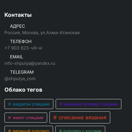
Контакты
АДРЕС
Россия, Москва, ул.Алма-Атинская
ТЕЛЕФОН
+7 903 623-ч9-чI
EMAIL
info-shpulya@yandex.ru
TELEGRAM
@shpulya_com
Облако тегов
кардиган спицами
ажурный пуловер спицами
описание вязания
жакет спицами
вязаный пуловер
пуловер с косами