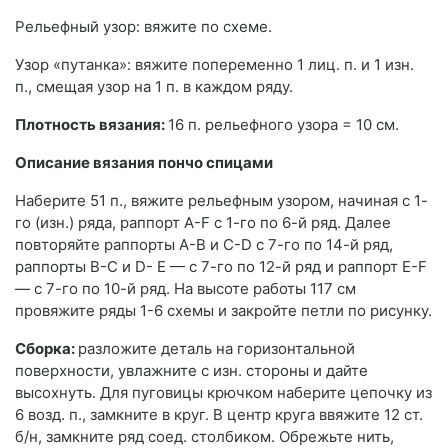
Рельефный узор: вяжите по схеме.
Узор «путанка»: вяжите попеременно 1 лиц. п. и 1 изн.
п., смещая узор на 1 п. в каждом ряду.
Плотность вязания:
16 п. рельефного узора = 10 см.
Описание вязания пончо спицами
Наберите 51 п., вяжите рельефным узором, начиная с 1-
го (изн.) ряда, раппорт A-F с 1-го по 6-й ряд. Далее
повторяйте раппорты А-В и С-D с 7-го по 14-й ряд,
раппорты В-С и D- Е — с 7-го по 12-й ряд и раппорт E-F
— с 7-го по 10-й ряд. На высоте работы 117 см
провяжите ряды 1-6 схемы и закройте петли по рисунку.
Сборка:
разложите деталь на горизонтальной
поверхности, увлажните с изн. стороны и дайте
высохнуть. Для пуговицы крючком наберите цепочку из
6 возд. п., замкните в круг. В центр круга ввяжите 12 ст.
б/н, замкните ряд соед. столбиком. Обрежьте нить,