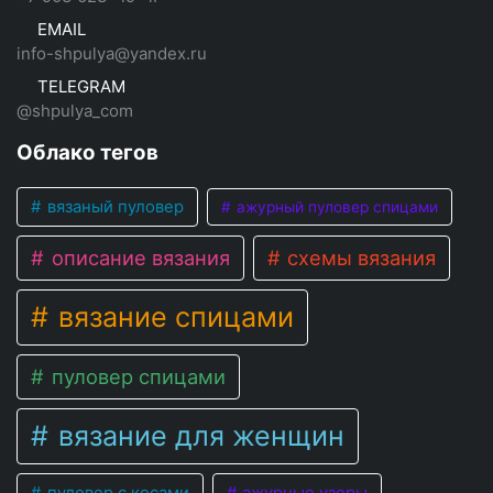
EMAIL
info-shpulya@yandex.ru
TELEGRAM
@shpulya_com
Облако тегов
вязаный пуловер
ажурный пуловер спицами
описание вязания
схемы вязания
вязание спицами
пуловер спицами
вязание для женщин
пуловер с косами
ажурные узоры