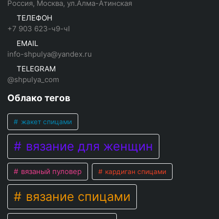
Россия, Москва, ул.Алма-Атинская
ТЕЛЕФОН
+7 903 623-ч9-чI
EMAIL
info-shpulya@yandex.ru
TELEGRAM
@shpulya_com
Облако тегов
жакет спицами
вязание для женщин
вязаный пуловер
кардиган спицами
вязание спицами