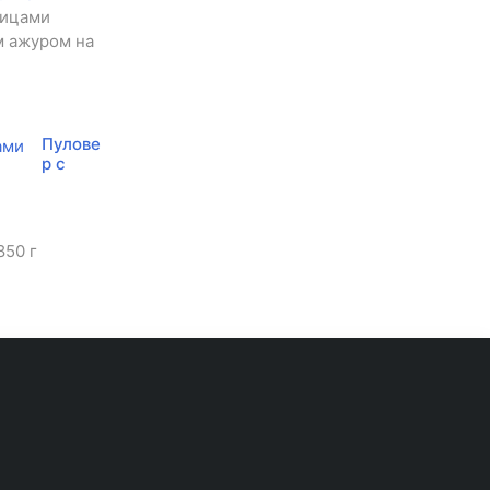
пицами
м ажуром на
Пулове
р с
850 г