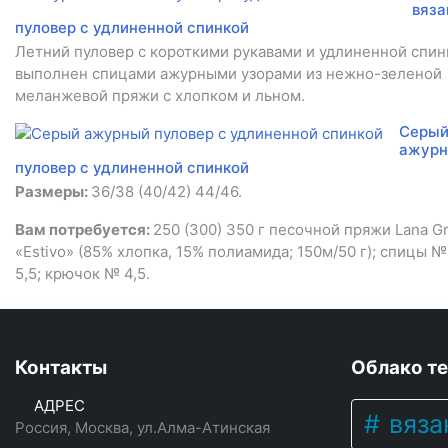
вяз
пуловер с удлиненной спинкой
Летний пуловер с короткими рукавами и удлиненной спин
выполнен спицами ажурными узорами из нежно-зеленой
меланжевой пряжи с хлопком и льном.
Серы
ажур
пуловер с удлиненной спинкой
Размеры:
36/38 (40/42) 44/46.
Вам потребуется:
250 (300) 350 г песочной пряжи Lana G
«Estivo» (85% хлопка, 15% полиамида; 150м/50 г); спицы №
5,5; крючок № 4,5.
Контакты
Облако те
АДРЕС
вяза
Россия, Москва, ул.Алма-Атинская