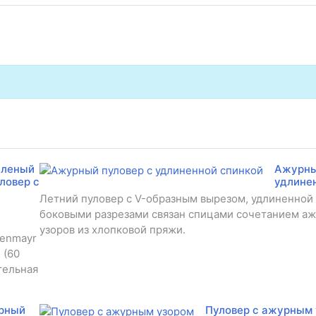
еленый
Ажурны
ловер с
удлине
Летний пуловер с V-образным вырезом, удлиненной
боковыми разрезами связан спицами сочетанием а
узоров из хлопковой пряжи.
henmayr
 (60
тельная
рный
Пуловер с ажурным