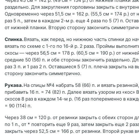
Через 45 cм = 142 р. (49 cм = 154 р.) от нижней планки з
раздельно. Для закругления горловины закрыть с внутреннего
Одновременно через 51,5 cм = 162 р. (55,5 см = 174 р.) о
раз 5 п., затем в каждом 2-м р. еще 4 раза по 5 (7) п. Остав
от нижней планки. Вторую сторону закончить симметричн
Спинка.
Вязать, как перед, но нижнюю часть спинки до н
вязать по схеме с 1-го по 16-й р. 2 раза. Проймы выполнит
скосы — через 56,5 cм = 178 р. (60,5 cм = 190 р.) от ниж
средние 50 (56) п. и обе стороны закончить раздельно. Д
раз 3 п. и 1 раз 2 п. Оставшиеся 5 (7) п. плеча закрыть на 
сторону закончить симметрично.
Рукава.
На спицы №4 набрать 58 (66) п. и вязать резинкой
прибавить 16 п. = 74 (82) п. Далее вязать узором из «кос
скосов 8 раз в каждом 14-м р. (16 раз попеременно в кажд
= 90 (114) п.
Через 38 cм = 120 р. от резинки закрыть с обеих сторон для 
по 1 п., от * повторить еще 9 раз, затем закрыть еще 2 раза
закрыть через 52,5 cм = 166 р. от резинки. Второй рукав вя