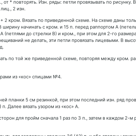
ц., от * повторять. Изн. ряды: петли провязывать по рисунку. 
лиц., 2 изн.
. + 2 кром. Вязать по приведенной схеме. На схеме даны то
В ширину начинать с кром. и 15 п. перед раппортом А (петел
 A (петлями до стрелки B) и кром., при этом для 2-го размера
ещиваний не делать, эти петли провязать лицевыми. В высот
д.
зать по той же приведенной схеме, повторяя между кром. ра
узорами из «кос» спицами №4.
ней планки 5 cм резинкой, при этом последний изн. ряд про
 п. Далее вязать узором из «кос» А.
торон для пройм сначала 1 раз по 3 п., затем в каждом 2-м р