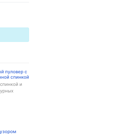
й пуловер с
нной спинкой
 спинкой и
журных
 узором