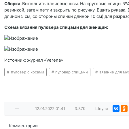
Сборка.
Выполнить плечевые швы. На круговые спицы №4 на
резинкой, затем петли закрыть по рисунку. Вшить рукава
длиной 5 см, со стороны спинки длиной 10 см) для разре
Схема вязания пуловера спицами для женщин:
Источник: журнал «Verena»
пуловер с косами
пуловер спицами
вязание для м
—
12.01.2022
01:41
3.87K
Шпуля
Комментарии