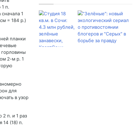
чить
 1 п.
 сначала 1
cм = 184 р.)
жней планки
плечевые
я горловины
ом 2-м р. 1
Вторую
равномерно
орон для
лючать в узор
 2 п. и 1 раз
 14 (18) п.