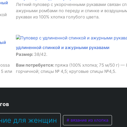
аный
Летний пуловер с укороченными рукавами связан с
ажурными ромбами по переду и спинке и воздушны
кой
рукавах из 100% хлопка голубого цвета.
й
ный
удлиненной спинкой и ажурными рукавами
Размер:
38/42.
rossa
Вам потребуется:
пряжа (100% хлопка; 75 м/50 г) — 
 5 или
горчичной; спицы № 4,5; круговые спицы №4,5.
гов
ние для женщин
вязание из хлопка