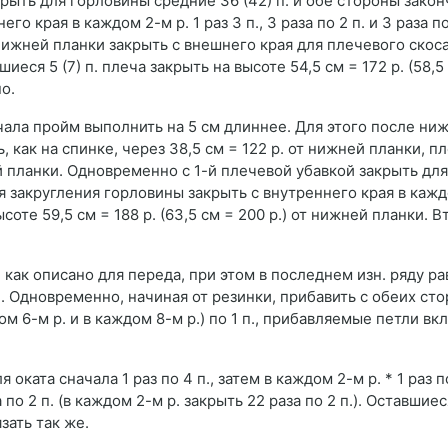
акрыть для горловины средние 36 (42) п. и обе стороны закон
 края в каждом 2-м р. 1 раз 3 п., 3 раза по 2 п. и 3 раза по
т нижней планки закрыть с внешнего края для плечевого скоса
шиеся 5 (7) п. плеча закрыть на высоте 54,5 cм = 172 р. (58,5 
о.
ачала пройм выполнить на 5 см длиннее. Для этого после ни
ь, как на спинке, через 38,5 cм = 122 р. от нижней планки, 
ней планки. Одновременно с 1-й плечевой убавкой закрыть дл
ля закругления горловины закрыть с внутреннего края в кажд
высоте 59,5 cм = 188 р. (63,5 cм = 200 р.) от нижней планки. 
, как описано для переда, при этом в последнем изн. ряду 
» В. Одновременно, начиная от резинки, прибавить с обеих ст
ом 6-м р. и в каждом 8-м р.) по 1 п., прибавляемые петли вк
оката сначала 1 раз по 4 п., затем в каждом 2-м р. * 1 раз по
 по 2 п. (в каждом 2-м р. закрыть 22 раза по 2 п.). Оставшиеся
зать так же.