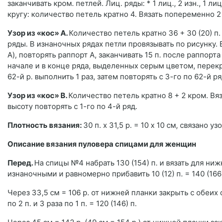
заканчивать кром. петлей. Лиц. ряды: * 1 лиц., 2 изн., 1 ли
кругу: количество петель кратно 4. Вязать попеременно 2 
Узор из «кос» А.
Количество петель кратно 36 + 30 (20) п
ряды. В изнаночных рядах петли провязывать по рисунку. 
A), повторять раппорт A, заканчивать 15 п. после раппорта
начале и в конце ряда, выделенных серым цветом, перекр
62-й р. выполнить 1 раз, затем повторять с 3-го по 62-й ря
Узор из «кос» B.
Количество петель кратно 8 + 2 кром. Вя
высоту повторять с 1-го по 4-й ряд.
Плотность вязания:
30 п. х 31,5 р. = 10 x 10 cм, связано 
Описание вязания пуловера спицами для женщин
Перед.
На спицы №4 набрать 130 (154) п. и вязать для ниж
изнаночными и равномерно прибавить 10 (12) п. = 140 (166)
Через 33,5 cм = 106 р. от нижней планки закрыть с обеих с
по 2 п. и 3 раза по 1 п. = 120 (146) п.