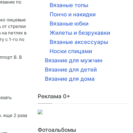
Вязание по
Вязаные топы
Пончо и накидки
лько лицевые
Вязаные юбки
ь от стрелки
Жилеты и безрукавки
 на петлях в
у с 1-го по
Вязаные аксессуары
Носки спицами
ппорт В. В
Вязание для мужчин
Вязание для детей
Вязание для дома
Реклама 0+
вязать
. еще 2 раза
Фотоальбомы