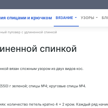
ВЯЗАНИЕ
УЗОРЫ
БЛ
ный пуловер с удлиненной спинкой
линенной спинкой
кой вязан сложным узором из двух видов кос.
 (550) г зеленой; спицы №4; круговые спицы №4.
ях: количество петель кратно 4 + 2 кром. Каждый ряд начи