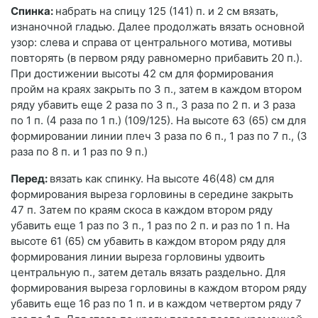
Спинка:
набрать на спицу 125 (141) п. и 2 см вязать,
изнаночной гладью. Далее продолжать вязать основной
узор: слева и справа от центрального мотива, мотивы
повторять (в первом ряду равномерно прибавить 20 п.).
При достижении высоты 42 см для формирования
пройм на краях закрыть по 3 п., затем в каждом втором
ряду убавить еще 2 раза по 3 п., 3 раза по 2 п. и 3 раза
по 1 п. (4 раза по 1 п.) (109/125). На высоте 63 (65) см для
формировании линии плеч 3 раза по 6 п., 1 раз по 7 п., (3
раза по 8 п. и 1 раз по 9 п.)
Перед:
вязать как спинку. На высоте 46(48) см для
формирования выреза горловины в середине закрыть
47 п. Затем по краям скоса в каждом втором ряду
убавить еще 1 раз по 3 п., 1 раз по 2 п. и раз по 1 п. На
высоте 61 (65) см убавить в каждом втором ряду для
формирования линии выреза горловины удвоить
центральную п., затем деталь вязать раздельно. Для
формирования выреза горловины в каждом втором ряду
убавить еще 16 раз по 1 п. и в каждом четвертом ряду 7