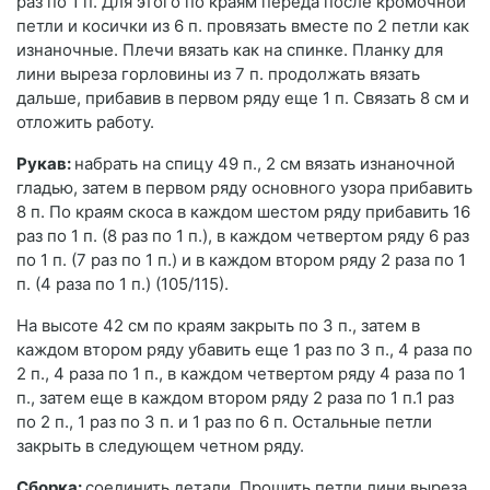
раз по 1 п. Для этого по краям переда после кромочной
петли и косички из 6 п. провязать вместе по 2 петли как
изнаночные. Плечи вязать как на спинке. Планку для
лини выреза горловины из 7 п. продолжать вязать
дальше, прибавив в первом ряду еще 1 п. Связать 8 см и
отложить работу.
Рукав:
набрать на спицу 49 п., 2 см вязать изнаночной
гладью, затем в первом ряду основного узора прибавить
8 п. По краям скоса в каждом шестом ряду прибавить 16
раз по 1 п. (8 раз по 1 п.), в каждом четвертом ряду 6 раз
по 1 п. (7 раз по 1 п.) и в каждом втором ряду 2 раза по 1
п. (4 раза по 1 п.) (105/115).
На высоте 42 см по краям закрыть по 3 п., затем в
каждом втором ряду убавить еще 1 раз по 3 п., 4 раза по
2 п., 4 раза по 1 п., в каждом четвертом ряду 4 раза по 1
п., затем еще в каждом втором ряду 2 раза по 1 п.1 раз
по 2 п., 1 раз по 3 п. и 1 раз по 6 п. Остальные петли
закрыть в следующем четном ряду.
Сборка:
соединить детали. Прошить петли лини выреза