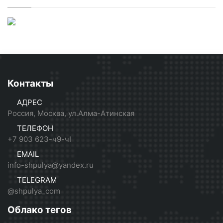
Контакты
АДРЕС
Россия, Москва, ул.Алма-Атинская
ТЕЛЕФОН
+7 903 623-ч9-чI
EMAIL
info-shpulya@yandex.ru
TELEGRAM
@shpulya_com
Облако тегов