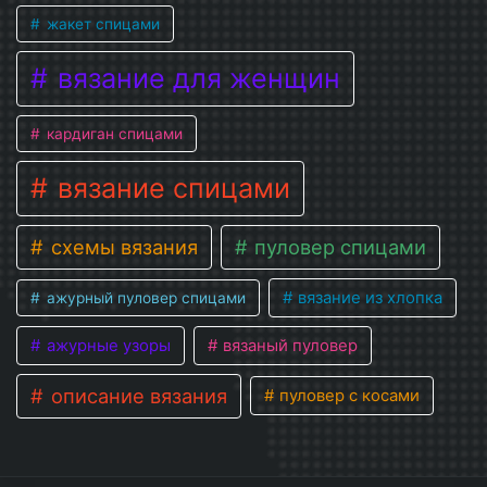
жакет спицами
вязание для женщин
кардиган спицами
вязание спицами
схемы вязания
пуловер спицами
вязание из хлопка
ажурный пуловер спицами
ажурные узоры
вязаный пуловер
описание вязания
пуловер с косами