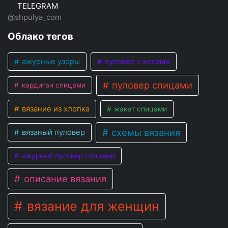
TELEGRAM
@shpulya_com
Облако тегов
ажурные узоры
пуловер с косами
пуловер спицами
кардиган спицами
вязание из хлопка
жакет спицами
схемы вязания
вязаный пуловер
ажурный пуловер спицами
описание вязания
вязание для женщин