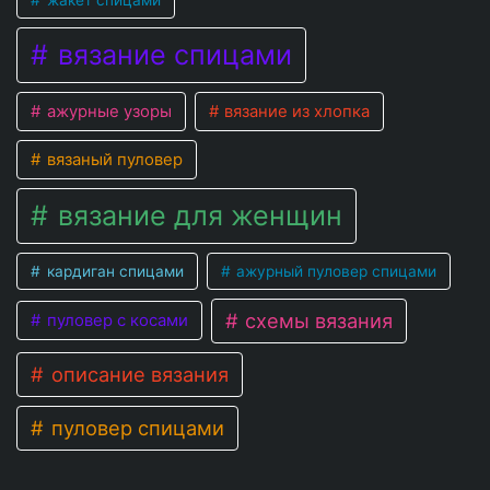
вязание спицами
ажурные узоры
вязание из хлопка
вязаный пуловер
вязание для женщин
кардиган спицами
ажурный пуловер спицами
схемы вязания
пуловер с косами
описание вязания
пуловер спицами