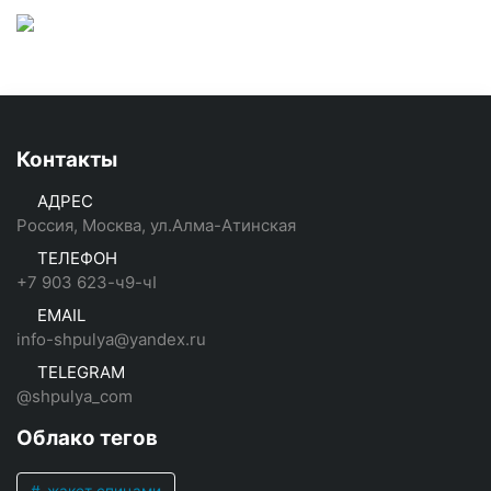
Контакты
АДРЕС
Россия, Москва, ул.Алма-Атинская
ТЕЛЕФОН
+7 903 623-ч9-чI
EMAIL
info-shpulya@yandex.ru
TELEGRAM
@shpulya_com
Облако тегов
жакет спицами