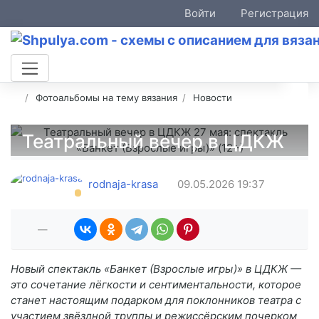
Войти
Регистрация
Фотоальбомы на тему вязания
Новости
Театральный вечер в ЦДКЖ
27 мая: спектакль «Банкет
(Взрослые игры)» (12+)
rodnaja-krasa
09.05.2026
19:37
—
Новый спектакль «Банкет (Взрослые игры)» в ЦДКЖ —
это сочетание лёгкости и сентиментальности, которое
станет настоящим подарком для поклонников театра с
участием звёздной труппы и режиссёрским почерком