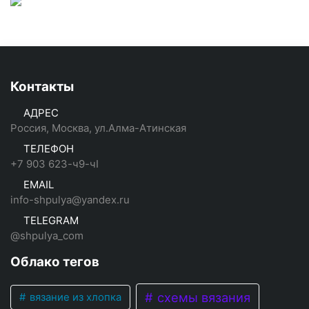
Контакты
АДРЕС
Россия, Москва, ул.Алма-Атинская
ТЕЛЕФОН
+7 903 623-ч9-чI
EMAIL
info-shpulya@yandex.ru
TELEGRAM
@shpulya_com
Облако тегов
схемы вязания
вязание из хлопка