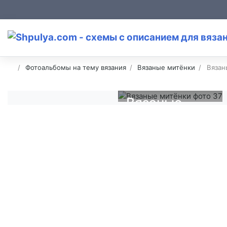
Фотоальбомы на тему вязания
Вязаные митёнки
Вязан
Вязаные
митёнки
фото 37