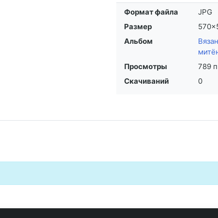
Формат файла
JPG
Размер
570×
Альбом
Вяза
митё
Просмотры
789 
Скачиваний
0