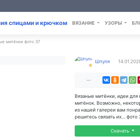
ВЯЗАНИЕ
УЗОРЫ
БЛ
ые митёнки фото 37
Шпуля
14.01.20
—
Вязаные митёнки, идеи для 
митёнок. Возможно, некот
из нашей галереи вам понра
решитесь связать их… фото 
Скачать