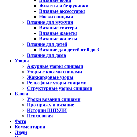
Вязаные юбки
Жилеты и безрукавки
Вязаные аксессуары
Носки спицами
Вязание для мужчин
Вязаные свитера
Вязаные жакеты
Вязаные жилеты
Вязание для детей
Вязание для детей от 0 до 3
Вязание для дома
Узоры
Ажурные узоры спицами
Узоры с косами спицами
Жаккардовые узоры
Рельефные узоры спицами
Структурные узоры спицами
Блоги
Уроки вязания спицами
Про пряжу и вязание
Истории ШПУЛИ
Психология
Фото
Комментарии
Люди