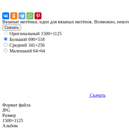
Вязаные митёнки, идеи для вязаных митёнок. Возможно, некот
Скачать
Оригинальный
1500×1125
Большой
690×518
Средний
341×256
Маленький
64×64
Скачать
Формат файла
JPG
Размер
1500×1125
Альбом