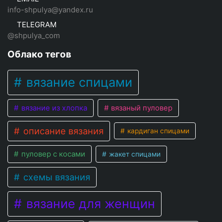
info-shpulya@yandex.ru
TELEGRAM
@shpulya_com
Облако тегов
вязание спицами
вязание из хлопка
вязаный пуловер
описание вязания
кардиган спицами
пуловер с косами
жакет спицами
схемы вязания
вязание для женщин