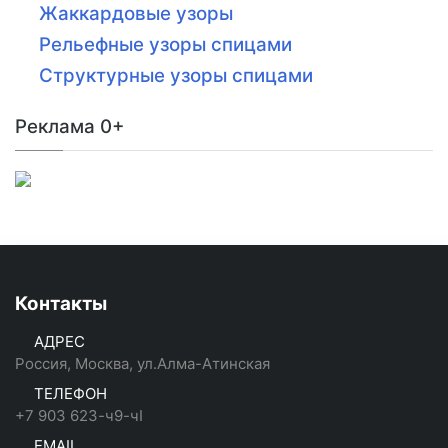
Жаккардовые узоры
Рельефные узоры спицами
Структурные узоры спицами
Реклама 0+
Контакты
АДРЕС
Россия, Москва, ул.Алма-Атинская
ТЕЛЕФОН
+7 903 623-ч9-чI
EMAIL