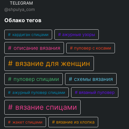
TELEGRAM
@shpulya_com
Облако тегов
ажурные узоры
кардиган спицами
описание вязания
пуловер с косами
вязание для женщин
пуловер спицами
схемы вязания
вязаный пуловер
ажурный пуловер спицами
вязание спицами
вязание из хлопка
жакет спицами