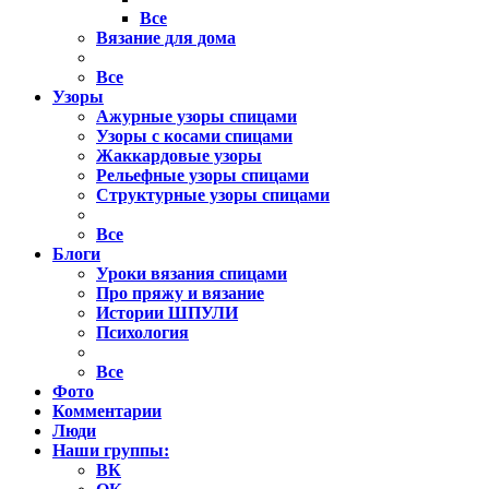
Все
Вязание для дома
Все
Узоры
Ажурные узоры спицами
Узоры с косами спицами
Жаккардовые узоры
Рельефные узоры спицами
Структурные узоры спицами
Все
Блоги
Уроки вязания спицами
Про пряжу и вязание
Истории ШПУЛИ
Психология
Все
Фото
Комментарии
Люди
Наши группы:
ВК