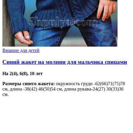
Вязание для детей
Синий жакет на молнии для мальчика спицами
На 2(4), 6(8), 10 лет
Размеры
синего жакета:
окружность груди -62(66)71(75)78
см, длина -38(42) 46(50)54 см, длина рукава-24(27) 30(33)36
см.