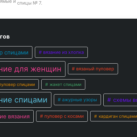
рямые и
спицы № 7.
гов
р спицами
вязание из хлопка
ние для женщин
вязаный пуловер
уловер спицами
жакет спицами
ние спицами
схемы в
ажурные узоры
ие вязания
пуловер с косами
кардиган спицами