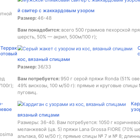
й свитер с жаккардовым узором
ютной
Размер:
46-48
Вам понадобится:
всего 500 граммов пехорской пр
шерсть, 50% — акрил, 500м/100 г);
Террак
отовый
кос, вязаный спицами
Размер:
36/33
ед
Вам потребуется:
950 г серой пряжи Ronda (51% ов
100г);
49% вискозы, 100 м/50 г): прямые и круговые спицы 
пуговиц.
о-
Кар
невое
узо
вязаный спицами
Размеры: 36-40. Вам потребуется: 1050 г коричнево
меланжевой (цв. 5) пряжи Lana Grossa FIORE (70% ш
Cosima
альпака, 60 м/50 г); прямые спицы № 7 и № 8; длин