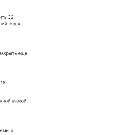
ить 32
ний ряд =
. закрыть еще
 16
очной вязкой,
хемы и