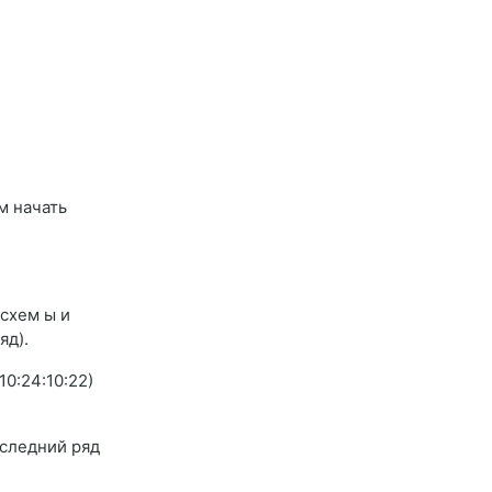
м начать
 схем ы и
яд).
10:24:10:22)
оследний ряд