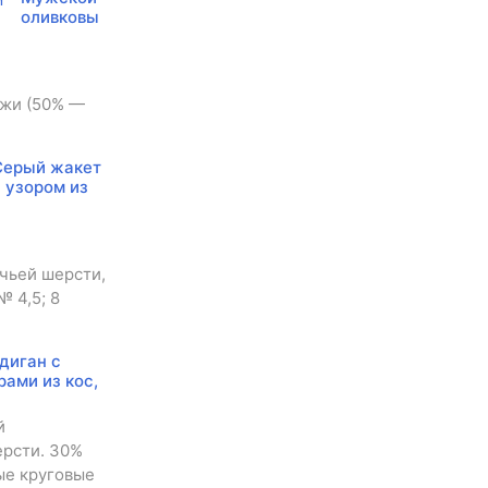
оливковы
яжи (50% —
Серый жакет
с узором из
ечьей шерсти,
№ 4,5; 8
диган с
рами из кос,
й
ерсти. 30%
ные круговые