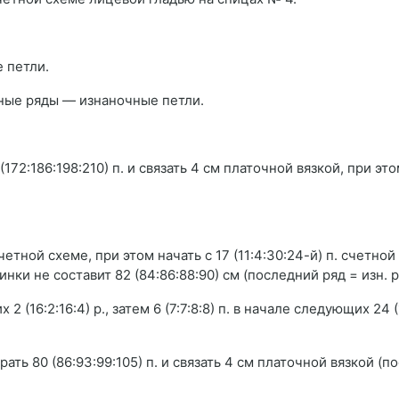
 петли.
ные ряды — изнаночные петли.
72:186:198:210) п. и связать 4 см платочной вязкой, при это
тной схеме, при этом начать с 17 (11:4:30:24-й) п. счетной
пинки не составит 82 (84:86:88:90) см (последний ряд = изн. р
 2 (16:2:16:4) р., затем 6 (7:7:8:8) п. в начале следующих 24 (
ать 80 (86:93:99:105) п. и связать 4 см платочной вязкой (п