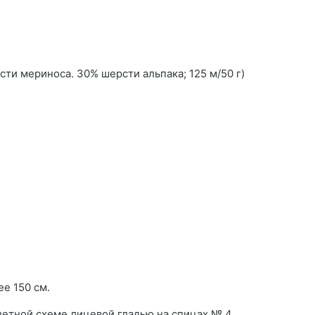
сти мериноса. 30% шерсти альпака; 125 м/50 г)
е 150 см.
о счетной схеме лицевой гладью на спицах № 4.