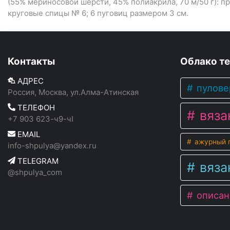
(55% мериносовой шерсти, 45% полиакрила, 70 м/50 г): п
круговые спицы № 6; 6 пуговиц размером 3 см.
Контакты
Облако те
АДРЕС
пулове
Россия, Москва, ул.Алма-Атинская
ТЕЛЕФОН
вяза
+7 903 623-ч9-чI
EMAIL
ажурный п
info-shpulya@yandex.ru
TELEGRAM
вяза
@shpulya_com
описан