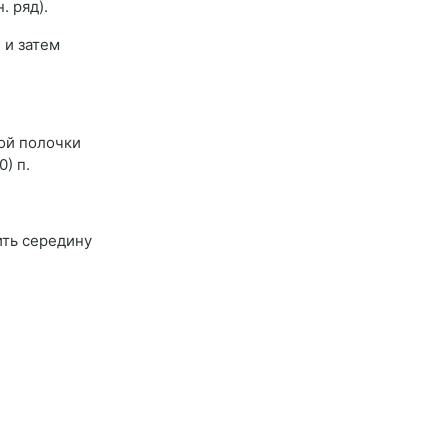
. ряд).
. и затем
ой полочки
) п.
ить середину