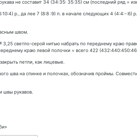
рукава не составит 34 (34:35: 35:35) см (последний ряд = изн
10:4) р., да лее 7 (8:8 :9) п. в начале следующих 4 (4:4:-:6) р
асным швом.
 3,25 светло-серой нитью набрать по переднему краю прав
по переднему краю левой полочки = всего 422 (432:440:450:460
 закрыть петли, как лицевые.
чевого шва на спинке и полочках, обозначив проймы. Совмест
и швы рукавов.
би»