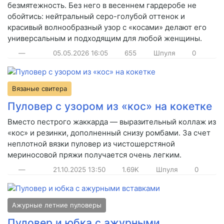
безмятежность. Без него в весеннем гардеробе не
обойтись: нейтральный серо-голубой оттенок и
красивый волнообразный узор с «косами» делают его
универсальным и подходящим для любой женщины.
—
05.05.2026
16:05
655
Шпуля
0
Вязаные свитера
Пуловер с узором из «кос» на кокетке
Вместо пестрого жаккарда — выразительный коллаж из
«кос» и резинки, дополненный снизу ромбами. За счет
неплотной вязки пуловер из чистошерстяной
мериносовой пряжи получается очень легким.
—
21.10.2025
13:50
1.69K
Шпуля
0
Ажурные летние пуловеры
Пуловер и юбка с ажурными