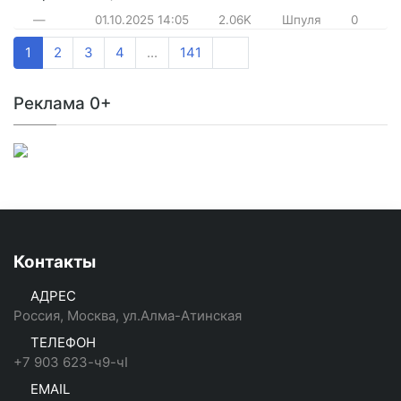
—
01.10.2025
14:05
2.06K
Шпуля
0
1
2
3
4
...
141
Реклама 0+
Контакты
АДРЕС
Россия, Москва, ул.Алма-Атинская
ТЕЛЕФОН
+7 903 623-ч9-чI
EMAIL