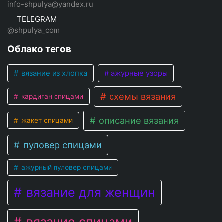
info-shpulya@yandex.ru
TELEGRAM
@shpulya_com
Облако тегов
вязание из хлопка
ажурные узоры
схемы вязания
кардиган спицами
описание вязания
жакет спицами
пуловер спицами
ажурный пуловер спицами
вязание для женщин
вязание спицами