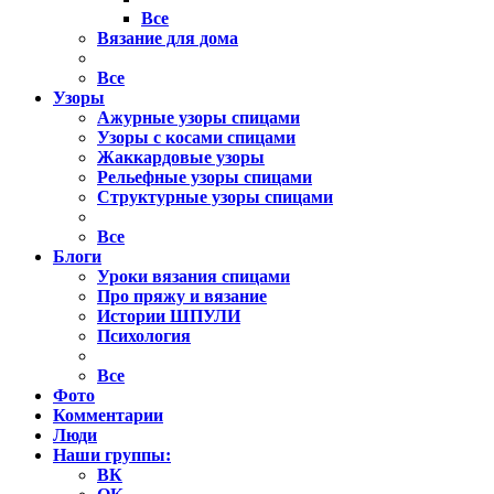
Все
Вязание для дома
Все
Узоры
Ажурные узоры спицами
Узоры с косами спицами
Жаккардовые узоры
Рельефные узоры спицами
Структурные узоры спицами
Все
Блоги
Уроки вязания спицами
Про пряжу и вязание
Истории ШПУЛИ
Психология
Все
Фото
Комментарии
Люди
Наши группы:
ВК