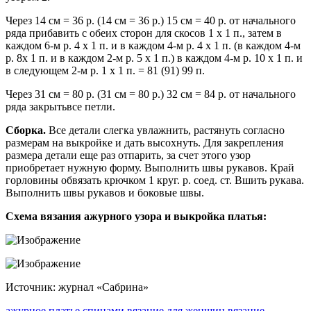
Через 14 см = 36 р. (14 см = 36 р.) 15 см = 40 р. от начального
ряда прибавить с обеих сторон для скосов 1 х 1 п., затем в
каждом 6-м р. 4 х 1 п. и в каждом 4-м р. 4 х 1 п. (в каждом 4-м
р. 8х 1 п. и в каждом 2-м р. 5 х 1 п.) в каждом 4-м р. 10 х 1 п. и
в следующем 2-м р. 1 х 1 п. = 81 (91) 99 п.
Через 31 см = 80 р. (31 см = 80 р.) 32 см = 84 р. от начального
ряда закрытьвсе петли.
Сборка.
Все детали слегка увлажнить, растянуть согласно
размерам на выкройке и дать высохнуть. Для закрепления
размера детали еще раз отпарить, за счет этого узор
приобретает нужную форму. Выполнить швы рукавов. Край
горловины обвязать крючком 1 круг. р. соед. ст. Вшить рукава.
Выполнить швы рукавов и боковые швы.
Схема вязания ажурного узора и выкройка платья:
Источник: журнал «Сабрина»
ажурное платье спицами
вязание для женщин
вязание