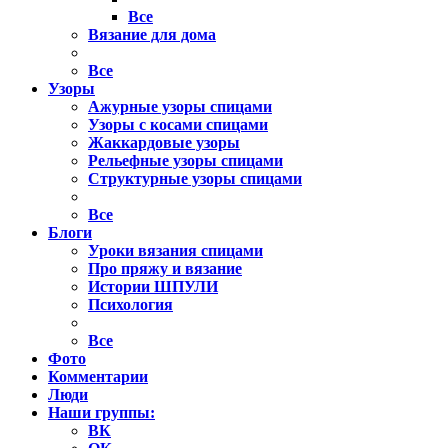
Все
Вязание для дома
Все
Узоры
Ажурные узоры спицами
Узоры с косами спицами
Жаккардовые узоры
Рельефные узоры спицами
Структурные узоры спицами
Все
Блоги
Уроки вязания спицами
Про пряжу и вязание
Истории ШПУЛИ
Психология
Все
Фото
Комментарии
Люди
Наши группы:
ВК