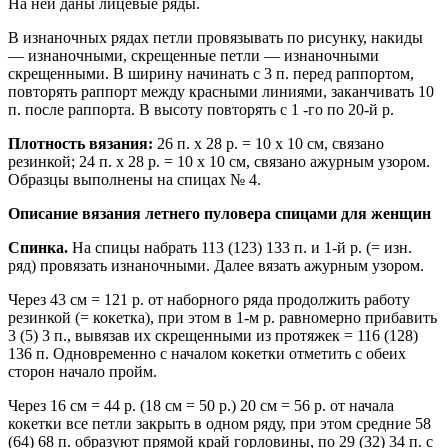
На ней даны лицевые ряды.
В изнаночных рядах петли провязывать по рисунку, накиды
— изнаночными, скрещенные петли — изнаночными
скрещенными. В ширину начинать с 3 п. перед раппортом,
повторять раппорт между красными линиями, заканчивать 10
п. после рап­порта. В высоту повторять с 1 -го по 20-й р.
Плотность вязания:
26 п. х 28 р. = 10 х 10 см, связано
резинкой; 24 п. х 28 р. = 10 х 10 см, связано ажурным узором.
Образцы выполнены на спицах № 4.
Описание вязания летнего пуловера спицами для женщин
Спинка.
На спицы набрать 113 (123) 133 п. и 1-й р. (= изн.
ряд) провязать изнаноч­ными. Далее вязать ажурным узором.
Через 43 см = 121 р. от наборного ряда продолжить работу
резинкой (= кокетка), при этом в 1-м р. равномерно прибавить
3 (5) 3 п., вывязав их скрещенными из протяжек = 116 (128)
136 п. Одновременно с началом кокетки отметить с обеих
сторон начало пройм.
Через 16 см = 44 р. (18 см = 50 р.) 20 см = 56 р. от начала
кокетки все петли закрыть в одном ряду, при этом средние 58
(64) 68 п. образуют прямой край горловины, по 29 (32) 34 п. с