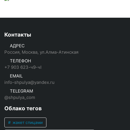
Контакты
АДРЕС
Россия, Москва, ул.Алма-Атинская
ТЕЛЕФОН
+7 903 623-ч9-чI
EMAIL
info-shpulya@yandex.ru
TELEGRAM
@shpulya_com
Облако тегов
жакет спицами