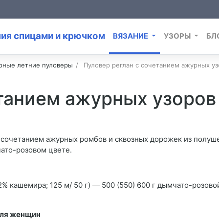
ВЯЗАНИЕ
УЗОРЫ
БЛ
рные летние пуловеры
Пуловер реглан с сочетанием ажурных уз
етанием ажурных узоров
 сочетанием ажурных ромбов и сквозных дорожек из полуш
ато-розовом цвете.
% кашемира; 125 м/ 50 г) — 500 (550) 600 г дымчато-розов
для женщин