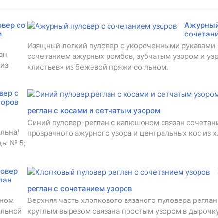
овер со
Ажурный
м
сочетан
Изящный легкий пуловер с укороченными рукавами 
ан
сочетанием ажурных ромбов, зубчатым узором и уз
 из
«листьев» из бежевой пряжи со льном.
вер с
зоров
реглан с косами и сетчатым узором
Синий пуловер-реглан с капюшоном связан сочетан
льна/
прозрачного ажурного узора и центральных кос из х
цы № 5;
овер
лан
реглан с сочетанием узоров
оном
Верхняя часть хлопкового вязаного пуловера регла
ыльной
круглым вырезом связана простым узором в дырочку,