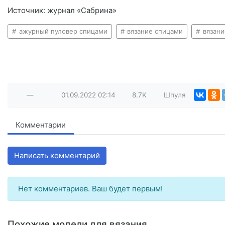
Источник: журнал «Сабрина»
ажурный пуловер спицами
вязание спицами
вязани
—
01.09.2022
02:14
8.7K
Шпуля
Комментарии
Написать комментарий
Нет комментариев. Ваш будет первым!
Похожие модели для вязания