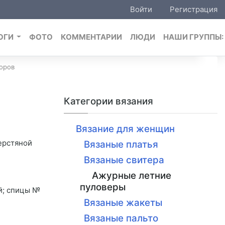
Войти
Регистрация
ОГИ
ФОТО
КОММЕНТАРИИ
ЛЮДИ
НАШИ ГРУППЫ
оров
Категории вязания
Вязание для женщин
ерстяной
Вязаные платья
Вязаные свитера
Ажурные летние
пуловеры
ой; спицы №
Вязаные жакеты
Вязаные пальто