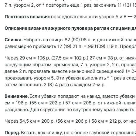
7 п. узором 2, от * повторить еще 1 раз, закончить 11 (13) 1
Плотность вязания:
последовательности узоров А и В — 21 п
Описание вязания ажурного пуловера реглан спицами 
Спинка.
Набрать на спицы 82 (90) 98 п. и для нижней план
равномерно прибавить 17 (19) 21 п. = 99 (109) 119 п. Про
Через 29 см = 106 р. (27,5 см = 102 р.) 27 см = 98 р. от н
следующим образом: кромочная, 7 п. узором 2, 2 п. провяза
далее 2 п. провязать вместе изнаночной скрещенной (= 2-
провязывать узором 5. Эти убавки выполнить * 1 раз в след
затем выполнить 2 (3) 4 раза в каждом 2-м р.
Внимание.
Если убавки попадают на накид, вместо убавки
см = 196 р. (55 см = 202 р.) 57 см = 208 р. от нижней пла
раздельно. Для скругления по внутреннему краю закрыть в
Через 54,5 см = 200 р. (56 см = 206 р.) 58 см = 212 р. от 
Перед.
Вязать, как спинку, но с более глубокой горловиной. 