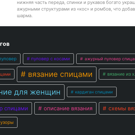
нижняя часть переда, спинки и рукавов богато укра
ажурными структурами из «кос» и ромбов, что доба
шарма.
гов
пуловер
пуловер с косами
ажурный пуловер спица
вязание спицами
вязание из 
ицами
ние для женщин
кардиган спицами
р спицами
описание вязания
схемы вя
узоры