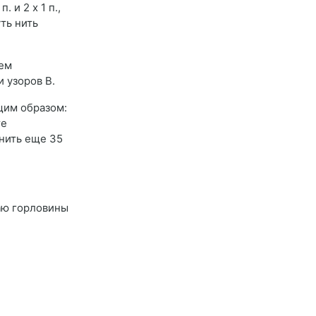
 и 2 х 1 п.,
уть нить
нем
и узоров В.
ющим образом:
те
лнить еще 35
аю горловины