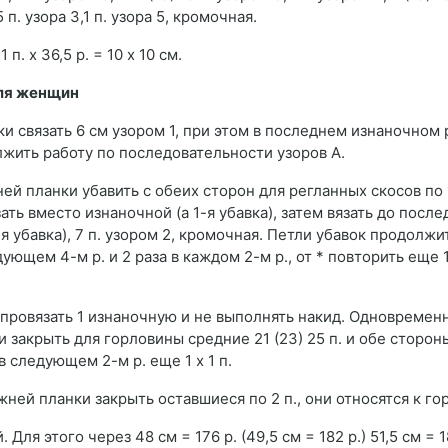
5 п. узора 3,1 п. узора 5, кромочная.
. х 36,5 р. = 10 х 10 см.
для женщин
ки связать 6 см узором 1, при этом в последнем изнаночном 
должить работу по последовательности узоров А.
ижней планки убавить с обеих сторон для регланных скосов по 
ть вместо изнаночной (а 1-я убавка), затем вязать до послед
я убавка), 7 п. узором 2, кромочная. Петли убавок продолжи
ующем 4-м р. и 2 раза в каждом 2-м р., от * повторить еще 10
 провязать 1 изнаночную и не выполнять накид. Одновремен
нки закрыть для горловины средние 21 (23) 25 п. и обе сторо
 следующем 2-м р. еще 1 х 1 п.
нижней планки закрыть оставшиеся по 2 п., они относятся к го
Для этого через 48 см = 176 р. (49,5 см = 182 р.) 51,5 см = 1