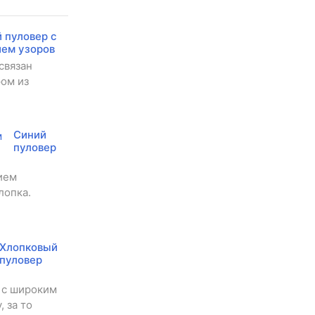
 пуловер с
ием узоров
связан
ром из
Синий
пуловер
ием
лопка.
Хлопковый
пуловер
н с широким
 за то