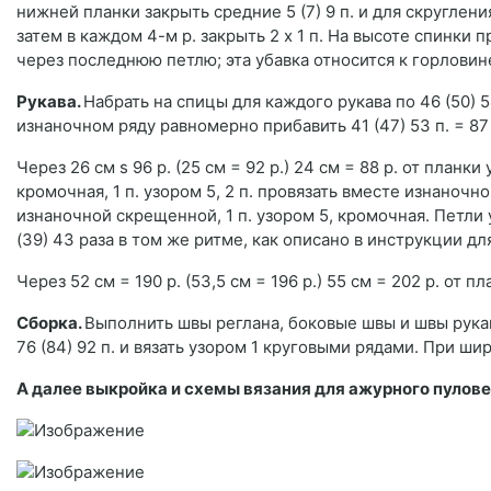
нижней планки закрыть средние 5 (7) 9 п. и для скругления п
затем в каждом 4-м р. закрыть 2 х 1 п. На высоте спинки 
через последнюю петлю; эта убавка относится к горловин
Рукава.
Набрать на спицы для каждого рукава по 46 (50) 5
изнаночном ряду равномерно прибавить 41 (47) 53 п. = 87
Через 26 см s 96 р. (25 см = 92 р.) 24 см = 88 р. от пла
кромочная, 1 п. узором 5, 2 п. провязать вместе изнаночно
изнаночной скрещенной, 1 п. узором 5, кромочная. Петли
(39) 43 раза в том же ритме, как описано в инструкции дл
Через 52 см = 190 р. (53,5 см = 196 р.) 55 см = 202 р. от п
Сборка.
Выполнить швы реглана, боковые швы и швы рука
76 (84) 92 п. и вязать узором 1 круговыми рядами. При ши
А далее выкройка и схемы вязания для ажурного пулов