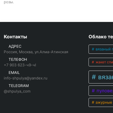
розы.
Контакты
Облако те
АДРЕС
вязаный 
Россия, Москва, ул.Алма-Атинская
ТЕЛЕФОН
жакет сп
+7 903 623-ч9-чI
EMAIL
вяза
info-shpulya@yandex.ru
TELEGRAM
пулове
@shpulya_com
ажурные 