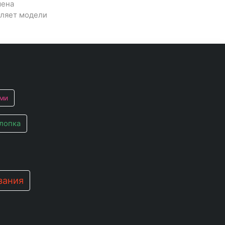
шена
вляет модели
ми
хлопка
зания