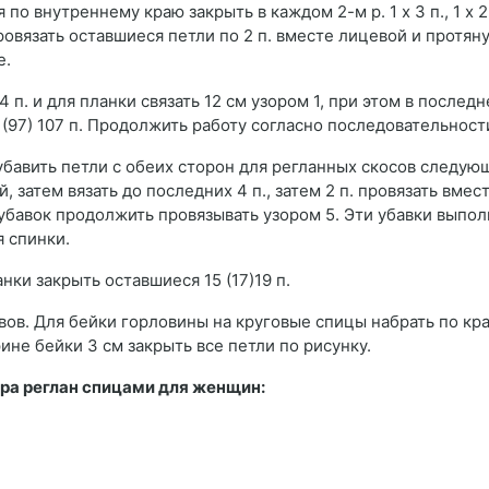
о внутреннему краю закрыть в каждом 2-м р. 1 х 3 п., 1 х 2 п.
провязать оставшиеся петли по 2 п. вместе лицевой и протян
е.
4 п. и для планки связать 12 см узором 1, при этом в послед
 (97) 107 п. Продолжить работу согласно последовательност
нки убавить петли с обеих сторон для регланных скосов следу
й, затем вязать до последних 4 п., затем 2 п. провязать вмес
 убавок продолжить провязывать узором 5. Эти убавки выпо
я спинки.
ланки закрыть оставшиеся 15 (17)19 п.
вов. Для бейки горловины на круговые спицы набрать по кр
рине бейки 3 см закрыть все петли по рисунку.
ера реглан спицами для женщин: