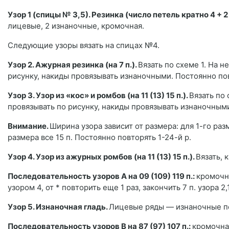
Узор 1 (спицы № 3,5). Резинка (число петель кратно 4 + 
лицевые, 2 изнаночные, кромочная.
Следующие узоры вязать на спицах №4.
Узор 2. Ажурная резинка (на 7 п.).
Вязать по схеме 1. На 
рисунку, накиды провязывать изнаночными. Постоянно пов
Узор 3. Узор из «кос» и ромбов (на 11 (13) 15 п.).
Вязать по
провязывать по рисунку, накиды провязывать изнаночным
Внимание.
Ширина узора зависит от размера: для 1-го разм
размера все 15 п. Постоянно повторять 1-24-й р.
Узор 4. Узор из ажурных ромбов (на 11 (13) 15 п.).
Вязать, 
Последовательность узоров А на 09 (109) 119 п.:
кромочная
узором 4, от * повторить еще 1 раз, закончить 7 п. узора 2,1
Узор 5. Изнаночная гладь.
Лицевые ряды — изнаночные пе
Последовательность узоров В на 87 (97) 107 п.:
кромочная,