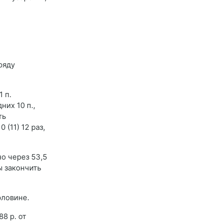
ряду
1 п.
них 10 п.,
ть
 (11) 12 раз,
но через 53,5
ны закончить
рловине.
88 р. от