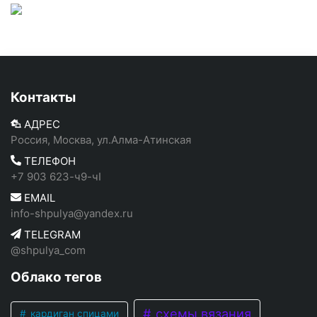
Контакты
АДРЕС
Россия, Москва, ул.Алма-Атинская
ТЕЛЕФОН
+7 903 623-ч9-чI
EMAIL
info-shpulya@yandex.ru
TELEGRAM
@shpulya_com
Облако тегов
схемы вязания
кардиган спицами