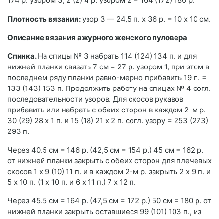
174 р. узором 3, 2 (2) 4 р. узором 2 = 164 (172) 180 р.
Плотность вязания:
узор 3 — 24,5 п. х 36 р. = 10 x 10 см.
Описание вязания ажурного женского пуловера
Спинка.
На спицы № 3 набрать 114 (124) 134 п. и для
нижней планки связать 7 см = 27 р. узором 1, при этом в
последнем ряду планки равно-мерно прибавить 19 п. =
133 (143) 153 п. Продолжить работу на спицах № 4 согл.
последовательности узоров. Для скосов рукавов
прибавить или набрать с обеих сторон в каждом 2-м р.
30 (29) 28 x 1 п. и 15 (18) 21 x 2 п. согл. узору = 253 (273)
293 п.
Через 40.5 см = 146 р. (42,5 см = 154 р.) 45 см = 162 р.
от нижней планки закрыть с обеих сторон для плечевых
скосов 1 x 9 (10) 11 п. и в каждом 2-м р. закрыть 2 x 9 п. и
5 x 10 п. (1 x 10 п. и 6 x 11 п.) 7 x 12 п.
Через 45.5 см = 164 р. (47,5 см = 172 р.) 50 см = 180 р. от
нижней планки закрыть оставшиеся 99 (101) 103 п., из