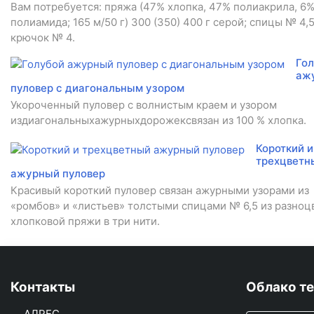
Вам потребуется: пряжа (47% хлопка, 47% полиакрила, 6
полиамида; 165 м/50 г) 300 (350) 400 г серой; спицы № 4,5
крючок № 4.
Го
аж
пуловер с диагональным узором
Укороченный пуловер с волнистым краем и узором
издиагональныхажурныхдорожексвязан из 100 % хлопка.
Короткий и
трехцветн
ажурный пуловер
Красивый короткий пуловер связан ажурными узорами из
«ромбов» и «листьев» толстыми спицами № 6,5 из разноц
хлопковой пряжи в три нити.
Контакты
Облако те
АДРЕС