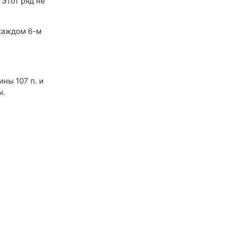
 Этот ряд не
в каждом 6-м
ны 107 п. и
ы.