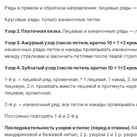
Ряды в прямом и обратном направлении: лицевые ряды —
Круговые ряды: только изнаночные петли.
Узор 2. Платочная вязка.
Лицевые и изнаночные ряды — л
Узор 3. Ажурный узор (число петель кратно 10 + 1 +2 кр
изнаночных рядах петли и накиды провязывать изнаночными
между стрелками и закончить петлями после левой стрелк
Узор 4. Зубчатый узор (число петель кратно 10 + 1+2 кр
1-й р. = лицевой ряд: кромочная, * 1 лицевая, 1 накид, 3 л
лицевую, 2 п. провязать вместе лицевой и протянуть через
лицевая, кромочная.
2-й р. = изнаночный ряд: все петли и накиды провязывать
Постоянно повторять 1-й и 2-й р.
Последовательность узоров и полос (перед и спинка).
64
мандариновой и бежевой нитью; 2 р. узором 2 и 2 р. узор