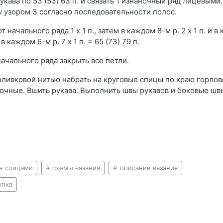
кава по 53 (53) 63 п. и связать 1 изнаночный ряд лицевыми.
 узором 3 согласно последовательности полос.
 начального ряда 1 х 1 п., затем в каждом 8-м р. 2 х 1 п. и 
 в каждом 6-м р. 7 x 1 п. = 65 (73) 79 п.
т начального ряда закрыть все петли.
ливковой нитью набрать на круговые спицы по краю горлови
наночные. Вшить рукава. Выполнить швы рукавов и боковые шв
е спицами
схемы вязания
описание вязания
опка