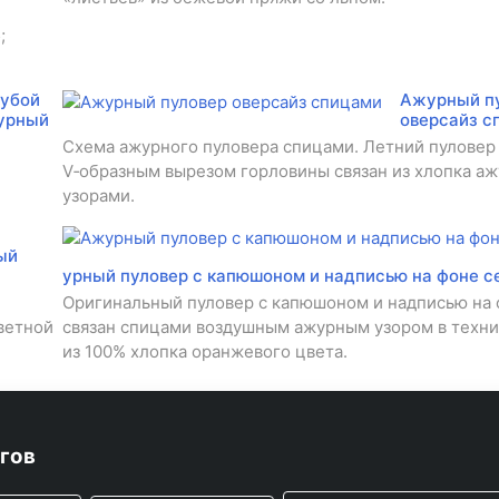
%
;
лубой
Ажурный п
урный
оверсайз с
Схема ажурного пуловера спицами. Летний пуловер
V‑образным вырезом горловины связан из хлопка а
узорами.
ый
урный пуловер с капюшоном и надписью на фоне с
Оригинальный пуловер с капюшоном и надписью на 
ветной
связан спицами воздушным ажурным узором в техни
из 100% хлопка оранжевого цвета.
гов