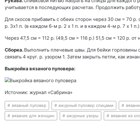
Рукава.
Оливковой нитью набрать на спицы для каждого ру
учитывается в последующих расчетах. Продолжить работу
Для скосов прибавить с обеих сторон через 30 см = 70 р. от
р. 3x1 п. (в каждом 6-м р. 2 х 1 п. и в каждом 4-м р. 7 х 1 п.)
Через 47,5 см = 112 р. (49,5 см = 116 р.) 51,5 см = 120 р. о
Сборка.
Выполнить плечевые швы. Для бейки горловины о
связать 4 круг. р. узором 1. Затем закрыть петли, как из
Выкройка вязаного пуловера:
Источник: журнал «Сабрина»
вязаный пуловер
ажурный пуловер спицами
вязани
вязание для женщин
ажурные узоры
вязание из хл