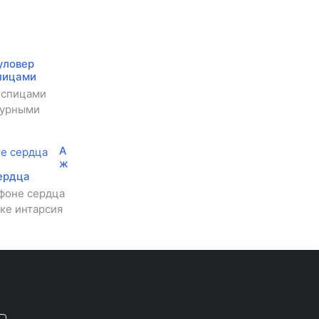
уловер
пицами
 спицами
журными
А
ж
ердца
фоне сердца
ке интарсия