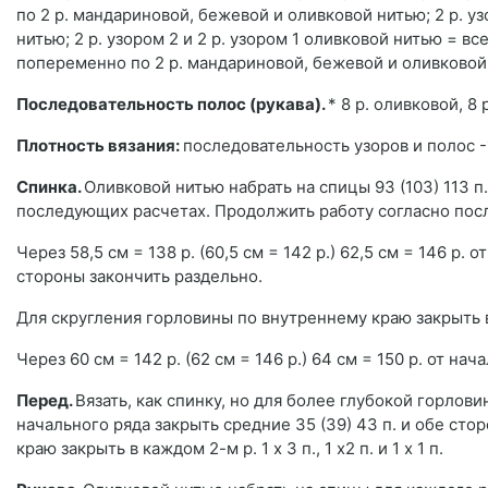
по 2 р. мандариновой, бежевой и оливковой нитью; 2 р. уз
нитью; 2 р. узором 2 и 2 р. узором 1 оливковой нитью = вс
попеременно по 2 р. мандариновой, бежевой и оливковой
Последовательность полос (рукава).
* 8 р. оливковой, 8
Плотность вязания:
последовательность узоров и полос -18 
Спинка.
Оливковой нитью набрать на спицы 93 (103) 113 п
последующих расчетах. Продолжить работу согласно посл
Через 58,5 см = 138 р. (60,5 см = 142 р.) 62,5 см = 146 р.
стороны закончить раздельно.
Для скругления горловины по внутреннему краю закрыть в
Через 60 см = 142 р. (62 см = 146 р.) 64 см = 150 р. от на
Перед.
Вязать, как спинку, но для более глубокой горловин
начального ряда закрыть средние 35 (39) 43 п. и обе ст
краю закрыть в каждом 2-м р. 1 х 3 п., 1 х2 п. и 1 x 1 п.