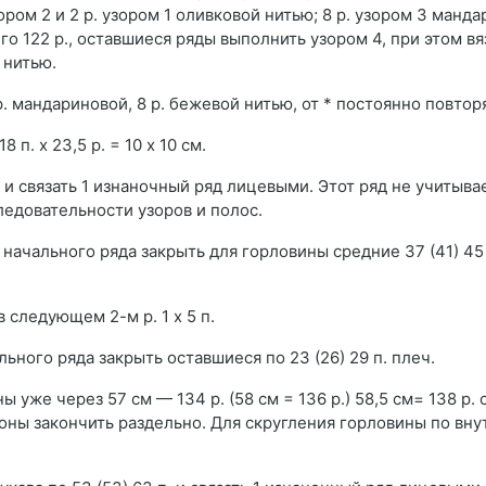
ором 2 и 2 р. узором 1 оливковой нитью; 8 р. узором 3 манд
его 122 р., оставшиеся ряды выполнить узором 4, при этом вя
 нитью.
 р. мандариновой, 8 р. бежевой нитью, от * постоянно повтор
п. х 23,5 р. = 10 x 10 см.
. и связать 1 изнаночный ряд лицевыми. Этот ряд не учитыва
едовательности узоров и полос.
 от начального ряда закрыть для горловины средние 37 (41) 45 
 следующем 2-м р. 1 х 5 п.
чального ряда закрыть оставшиеся по 23 (26) 29 п. плеч.
ы уже через 57 см — 134 р. (58 см = 136 р.) 58,5 см= 138 р. 
ороны закончить раздельно. Для скругления горловины по вн