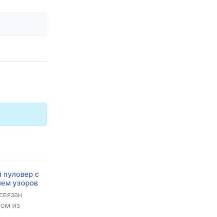
 пуловер с
ием узоров
связан
ром из