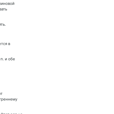
ариновой
зать
ять.
ется в
п. и обе
от
утреннему