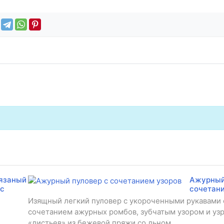
язаный
Ажурный
 с
сочетан
Изящный легкий пуловер с укороченными рукавами 
сочетанием ажурных ромбов, зубчатым узором и уз
«листьев» из бежевой пряжи со льном.