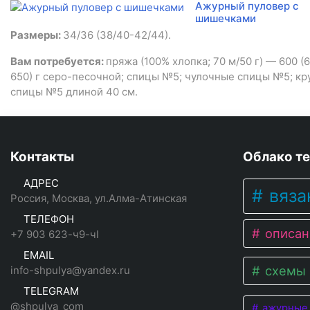
Ажурный пуловер с
шишечками
Размеры:
34/36 (38/40-42/44).
Вам потребуется:
пряжа (100% хлопка; 70 м/50 г) — 600 (
650) г серо-песочной; спицы №5; чулочные спицы №5; кр
спицы №5 длиной 40 см.
Контакты
Облако те
АДРЕС
вяза
Россия, Москва, ул.Алма-Атинская
ТЕЛЕФОН
описан
+7 903 623-ч9-чI
EMAIL
схемы 
info-shpulya@yandex.ru
TELEGRAM
@shpulya_com
ажурные 