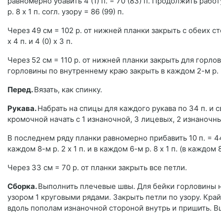
равномерно убавить 4 (1) п. = 70 (83) п. Продолжить рабо
р. 8 х 1 п. согл. узору = 86 (99) п.
Через 49 см = 102 р. от нижней планки закрыть с обеих сто
х 4 п. и 4 (0) х 3 п.
Через 52 см = 110 р. от нижней планки закрыть для горло
горловины по внутреннему краю закрыть в каждом 2-м р. 2
Перед.
Вязать, как спинку.
Рукава.
Набрать на спицы для каждого рукава по 34 п. и св
кромочной начать с 1 изнаночной, 3 лицевых, 2 изнаночн
В последнем ряду планки равномерно прибавить 10 п. = 44
каждом 8-м р. 2 х 1 п. и в каждом 6-м р. 8 х 1 п. (в каждом 8-
Через 33 см = 70 р. от планки закрыть все петли.
Сборка.
Выполнить плечевые швы. Для бейки горловины на
узором 1 круговыми рядами. Закрыть петли по узору. Край 
вдоль пополам изнаночной стороной внутрь и пришить. В