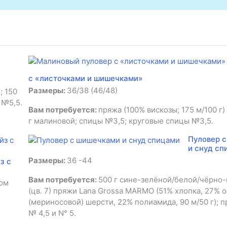
с «листочками и шишечками»
Размеры:
36/38 (46/48)
; 150
 №5,5.
Вам потребуется:
пряжа (100% вискозы; 175 м/100 г)
г малиновой; спицы №3,5; круговые спицы №3,5.
Пуловер 
и снуд сп
Размеры:
36 -44
з с
Вам потребуется:
500 г сине-зелёной/белой/чёрно
сом
(цв. 7) пряжи Lana Grossa МАRМО (51% хлопка, 27% 
(мериносовой) шерсти, 22% полиамида, 90 м/50 г); 
№ 4,5 и N° 5.