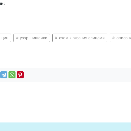
н:
нщин
узор шишечки
схемы вязания спицами
описани