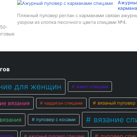
Ажурный
карман
Пляжный пуловер реглан с карманами связан ажурн
узором из хлопка песочного цвета спицами №4.
650-
уговые
гов
ние для женщин
жакет спицами
ие вязания
вязаный пуловер
кардиган спицами
вязание сп
вязания
пуловер с косами
пуловер спи
узоры
ажурный пуловер спицами