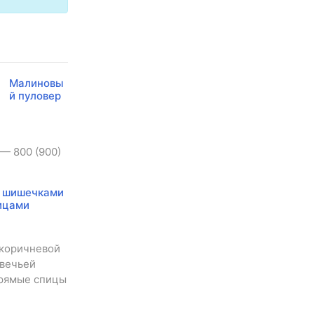
Малиновы
й пуловер
 — 800 (900)
с шишечками
ицами
-коричневой
овечьей
прямые спицы