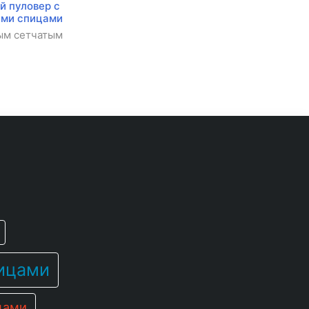
 пуловер с
ами спицами
ым сетчатым
ицами
цами