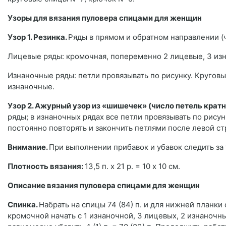
Узоры для вязания пуловера спицами для женщин
Узор 1. Резинка.
Ряды в прямом и обратном направлении (ч
Лицевые ряды: кромочная, попеременно 2 лицевые, 3 изн
Изнаночные ряды: петли провязывать по рисунку. Круговы
изнаночные.
Узор 2. Ажурный узор из «шишечек» (число петель кратно
ряды; в изнаночных рядах все петли провязывать по рисун
постоянно повторять и закончить петлями после левой ст
Внимание.
При выполнении прибавок и убавок следить за 
Плотность вязания:
13,5 п. х 21 р. = 10 x 10 см.
Описание вязания пуловера спицами для женщин
Спинка.
Набрать на спицы 74 (84) п. и для нижней планки с
кромочной начать с 1 изнаночной, 3 лицевых, 2 изнаночн