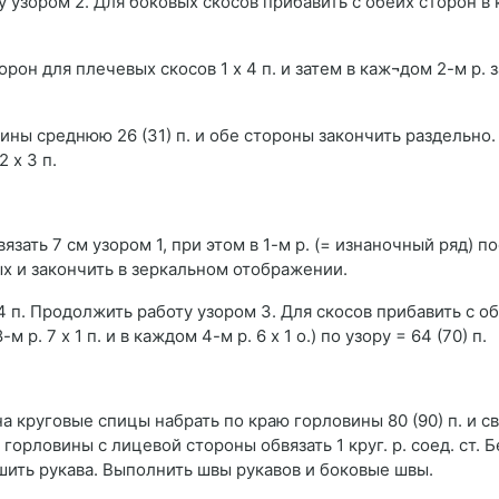
ту узором 2. Для боковых скосов прибавить с обеих сторон в
рон для плечевых скосов 1 х 4 п. и затем в каж¬дом 2-м р. з
вины среднюю 26 (31) п. и обе стороны закончить раздельно.
 х 3 п.
язать 7 см узором 1, при этом в 1-м р. (= изнаночный ряд) п
ых и закончить в зеркальном отображении.
 п. Продолжить работу узором 3. Для скосов прибавить с об
м р. 7 х 1 п. и в каждом 4-м р. 6 х 1 о.) по узору = 64 (70) п.
 круговые спицы набрать по краю горловины 80 (90) п. и св
горловины с лицевой стороны обвязать 1 круг. р. соед. ст. 
шить рукава. Выполнить швы рукавов и боковые швы.