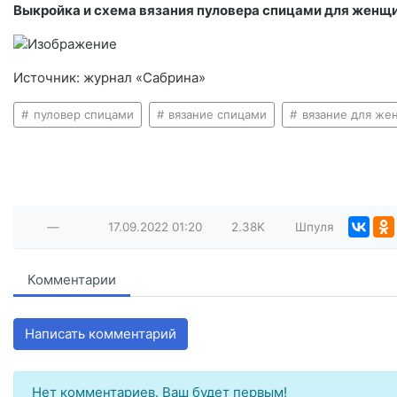
Выкройка и схема вязания пуловера спицами для женщи
Источник: журнал «Сабрина»
пуловер спицами
вязание спицами
вязание для же
—
17.09.2022
01:20
2.38K
Шпуля
Комментарии
Написать комментарий
Нет комментариев. Ваш будет первым!