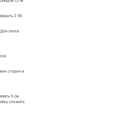
 каждом 12-м
акрыть 2 (6)
 Для скоса
осле
еих сторон в
язать 5 см
Бейку сложить