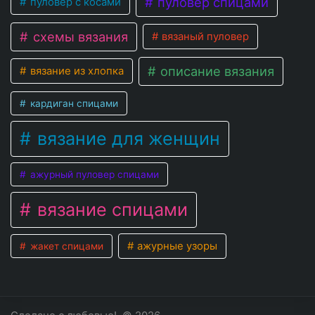
пуловер спицами
пуловер с косами
схемы вязания
вязаный пуловер
описание вязания
вязание из хлопка
кардиган спицами
вязание для женщин
ажурный пуловер спицами
вязание спицами
ажурные узоры
жакет спицами