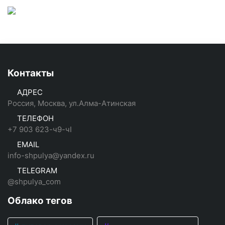
Контакты
АДРЕС
Россия, Москва, ул.Алма-Атинская
ТЕЛЕФОН
+7 903 623-ч9-чI
EMAIL
info-shpulya@yandex.ru
TELEGRAM
@shpulya_com
Облако тегов