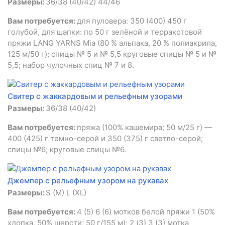
Размеры:
36/38 (40/42) 44/46
Вам потребуется:
для пуловера: 350 (400) 450 г
голубой, для шапки: по 50 г зелёной и терракотовой
пряжи LANG YARNS Mia (80 % альпака, 20 % полиакрила,
125 м/50 г); спицы № 5 и № 5,5 круговые спицы № 5 и №
5,5; набор чулочных спиц № 7 и 8.
Свитер с жаккардовым и рельефным узорами
Размеры:
36/38 (40/42)
Вам потребуется:
пряжа (100% кашемира; 50 м/25 г) —
400 (425) г темно-серой и 350 (375) г светло-серой;
спицы №6; круговые спицы №6.
Джемпер с рельефным узором на рукавах
Размеры:
S (М) L (ХL)
Вам потребуется:
4 (5) 6 (6) мотков белой пряжи 1 (50%
хлопка, 50% шерсти; 50 г/155 м); 2 (3) 3 (3) мотка