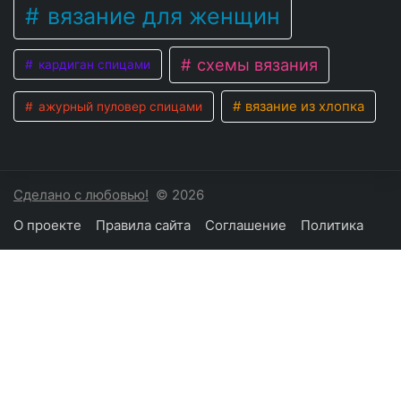
вязание для женщин
схемы вязания
кардиган спицами
вязание из хлопка
ажурный пуловер спицами
Сделано с любовью!
© 2026
О проекте
Правила сайта
Соглашение
Политика