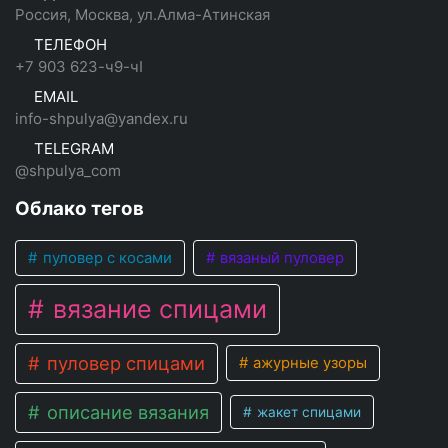
Россия, Москва, ул.Алма-Атинская
ТЕЛЕФОН
+7 903 623-ч9-чI
EMAIL
info-shpulya@yandex.ru
TELEGRAM
@shpulya_com
Облако тегов
пуловер с косами
вязаный пуловер
вязание спицами
пуловер спицами
ажурные узоры
описание вязания
жакет спицами