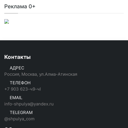
Реклама 0+
Контакты
АДРЕС
Россия, Москва, ул.Алма-Атинская
ТЕЛЕФОН
+7 903 623-ч9-чI
EMAIL
info-shpulya@yandex.ru
TELEGRAM
@shpulya_com