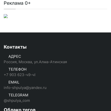
Реклама 0+
Контакты
АДРЕС
Россия, Москва, ул.Алма-Атинская
ТЕЛЕФОН
+7 903 623-ч9-чI
EMAIL
info-shpulya@yandex.ru
TELEGRAM
@shpulya_com
Облако тегов