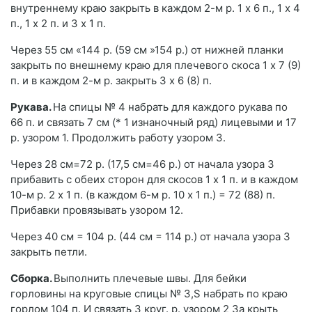
внутреннему краю закрыть в каждом 2-м р. 1 х 6 п., 1 х 4
п., 1 x 2 п. и 3 x 1 п.
Через 55 см «144 р. (59 см »154 р.) от нижней планки
закрыть по внешнему краю для плечевого скоса 1 х 7 (9)
п. и в каждом 2-м р. закрыть 3 х 6 (8) п.
Рукава.
На спицы № 4 набрать для каждого рукава по
66 п. и связать 7 см (* 1 изнаночный ряд) лицевыми и 17
р. узором 1. Продолжить работу узором 3.
Через 28 см=72 р. (17,5 см=46 р.) от начала узора 3
прибавить с обеих сторон для скосов 1 х 1 п. и в каждом
10-м р. 2 х 1 п. (в каждом 6-м р. 10 х 1 п.) = 72 (88) п.
Прибавки провязывать узором 12.
Через 40 см = 104 р. (44 см = 114 р.) от начала узора 3
закрыть петли.
Сборка.
Выполнить плечевые швы. Для бейки
горловины на круговые спицы № 3,S набрать по краю
горлом 104 п. И связать 3 круг. р. узором 2 За крыть