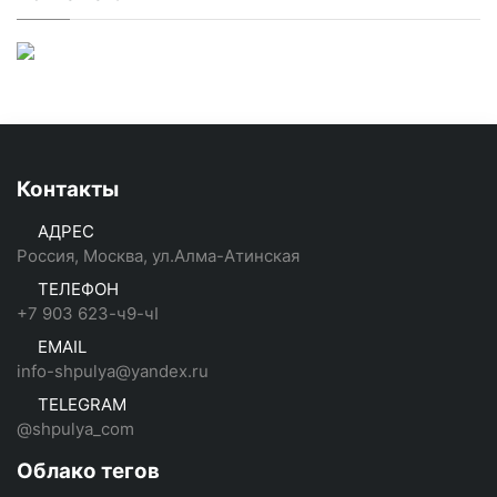
Контакты
АДРЕС
Россия, Москва, ул.Алма-Атинская
ТЕЛЕФОН
+7 903 623-ч9-чI
EMAIL
info-shpulya@yandex.ru
TELEGRAM
@shpulya_com
Облако тегов