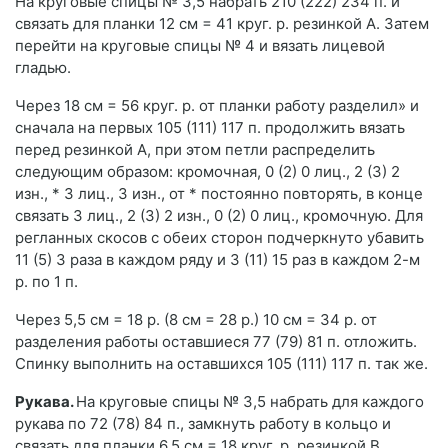
На круговые спицы № 3,5 набрать 210 (222) 234 п. и
связать для планки 12 см = 41 круг. р. резинкой А. Затем
перейти на круговые спицы № 4 и вязать лицевой
гладью.
Через 18 см = 56 круг. р. от планки работу разделил» и
сначала на первых 105 (111) 117 п. продолжить вязать
перед резинкой А, при этом петли распределить
следующим образом: кромочная, 0 (2) 0 лиц., 2 (3) 2
изн., * 3 лиц., 3 изн., от * постоянно повторять, в конце
связать 3 лиц., 2 (3) 2 изн., 0 (2) 0 лиц., кромочную. Для
регланных скосов с обеих сторон подчеркнуто убавить
11 (5) 3 раза в каждом ряду и 3 (11) 15 раз в каждом 2-м
р. по 1 п.
Через 5,5 см = 18 р. (8 см = 28 р.) 10 см = 34 р. от
разделения работы оставшиеся 77 (79) 81 п. отложить.
Спинку выполнить на оставшихся 105 (111) 117 п. так же.
Рукава.
На круговые спицы № 3,5 набрать для каждого
рукава по 72 (78) 84 п., замкнуть работу в кольцо и
связать для планки 6,5 см = 18 круг. р. резинкой В.