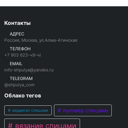
Контакты
АДРЕС
Россия, Москва, ул.Алма-Атинская
ТЕЛЕФОН
+7 903 623-ч9-чI
EMAIL
info-shpulya@yandex.ru
TELEGRAM
@shpulya_com
Облако тегов
пуловер спицами
кардиган спицами
вязание спицами