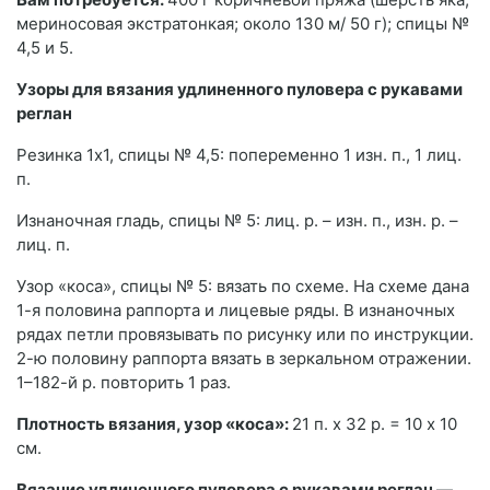
мериносовая экстратонкая; около 130 м/ 50 г); спицы №
4,5 и 5.
Узоры для вязания удлиненного пуловера с рукавами
реглан
Резинка 1х1, спицы № 4,5: попеременно 1 изн. п., 1 лиц.
п.
Изнаночная гладь, спицы № 5: лиц. р. – изн. п., изн. р. –
лиц. п.
Узор «коса», спицы № 5: вязать по схеме. На схеме дана
1-я половина раппорта и лицевые ряды. В изнаночных
рядах петли провязывать по рисунку или по инструкции.
2-ю половину раппорта вязать в зеркальном отражении.
1–182-й р. повторить 1 раз.
Плотность вязания, узор «коса»:
21 п. х 32 р. = 10 x 10
см.
Вязание удлиненного пуловера с рукавами реглан —