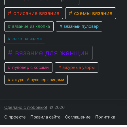
описание вязания
схемы вязания
вязание из хлопка
вязаный пуловер
жакет спицами
вязание для женщин
пуловер с косами
ажурные узоры
ажурный пуловер спицами
Сделано с любовью!
© 2026
О проекте
Правила сайта
Соглашение
Политика