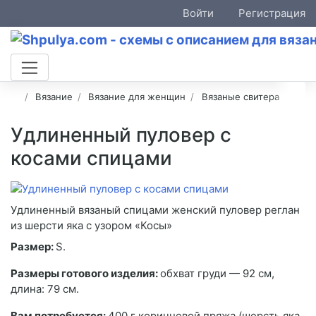
Войти
Регистрация
Вязание
Вязание для женщин
Вязаные свитера
Удлиненный пуловер с
косами спицами
Удлиненный вязаный спицами женский пуловер реглан
из шерсти яка с узором «Косы»
Размер:
S.
Размеры готового изделия:
обхват груди — 92 см,
длина: 79 см.
Вам потребуется:
400 г коричневой пряжа (шерсть яка,