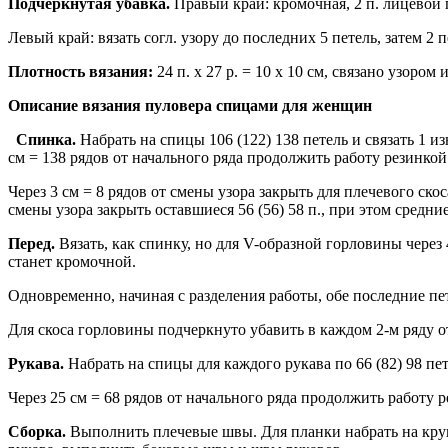
Подчеркнутая убавка.
Правый край: кромочная, 2 п. лицевой 
Левый край: вязать согл. узору до последних 5 петель, затем 2
Плотность вязания:
24 п. х 27 р. = 10 x 10 см, связано узором и
Описание вязания пуловера спицами для женщин
Спинка.
Набрать на спицы 106 (122) 138 петель и связать 1 
см = 138 рядов от начального ряда продолжить работу резинкой
Через 3 см = 8 рядов от смены узора закрыть для плечевого скоса с 
смены узора закрыть оставшиеся 56 (56) 58 п., при этом средние
Перед.
Вязать, как спинку, но для V-образной горловины через 
станет кромочной.
Одновременно, начиная с разделения работы, обе последние п
Для скоса горловины подчеркнуто убавить в каждом 2-м ряду от 
Рукава.
Набрать на спицы для каждого рукава по 66 (82) 98 пе
Через 25 см = 68 рядов от начального ряда продолжить работу р
Сборка.
Выполнить плечевые швы. Для планки набрать на круг