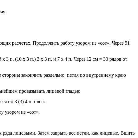
ая.
ющих расчетах. Продолжить работу узором из «сот». Через 51
 3 п. (10 x 3 п.) 3 x 3 п. и 7 x 4 п. Через 12 см = 30 рядов от
обе стороны закончить раздельно, петля по внутреннему краю
льнейшем провязывать лицевой гладью.
я по 3 (3) 4 п. плеч.
у узором из «сот».
 ряда лицевыми. Затем закрыть все петли, как лицевые. Вшить