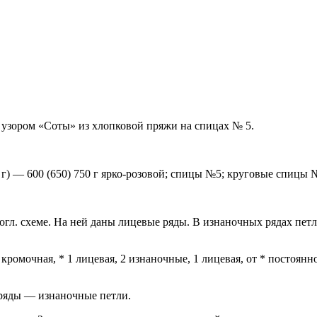
 узором «Соты» из хлопковой пряжи на спицах № 5.
 г) — 600 (650) 750 г ярко-розовой; спицы №5; круговые спицы 
 согл. схеме. На ней даны лицевые ряды. В изнаночных рядах п
кромочная, * 1 лицевая, 2 изнаночные, 1 лицевая, от * постоян
ряды — изнаночные петли.