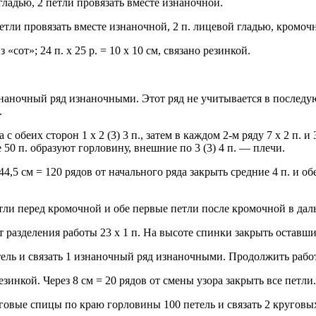
гладью, 2 петли провязать вместе изнаночной.
 петли провязать вместе изнаночной, 2 п. лицевой гладью, кромочн
з «сот»; 24 п. х 25 р. = 10 x 10 см, связано резинкой.
изнаночный ряд изнаночными. Этот ряд не учитывается в последу
.
обеих сторон 1 x 2 (3) 3 п., затем в каждом 2-м ряду 7 x 2 п. и 3 x
 50 п. образуют горловину, внешние по 3 (3) 4 п. — плечи.
44,5 см = 120 рядов от начального ряда закрыть средние 4 п. и 
етли перед кромочной и обе первые петли после кромочной в да
разделения работы 23 x 1 п. На высоте спинки закрыть оставшиес
тель и связать 1 изнаночный ряд изнаночными. Продолжить работ
езинкой. Через 8 см = 20 рядов от смены узора закрыть все петли.
овые спицы по краю горловины 100 петель и связать 2 круговых