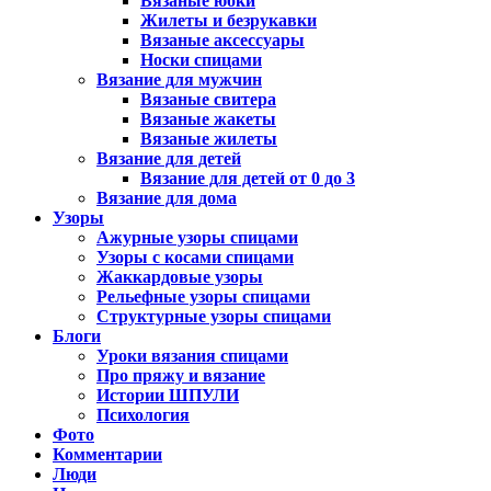
Вязаные юбки
Жилеты и безрукавки
Вязаные аксессуары
Носки спицами
Вязание для мужчин
Вязаные свитера
Вязаные жакеты
Вязаные жилеты
Вязание для детей
Вязание для детей от 0 до 3
Вязание для дома
Узоры
Ажурные узоры спицами
Узоры с косами спицами
Жаккардовые узоры
Рельефные узоры спицами
Структурные узоры спицами
Блоги
Уроки вязания спицами
Про пряжу и вязание
Истории ШПУЛИ
Психология
Фото
Комментарии
Люди