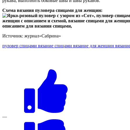
рукава, выполнить боковые швы и швы рукавов.
Схема вязания пуловера спицами для женщин:
Источник: журнал«Сабрина»
пуловер спицами
вязание спицами
вязание для женщин
вязани
—