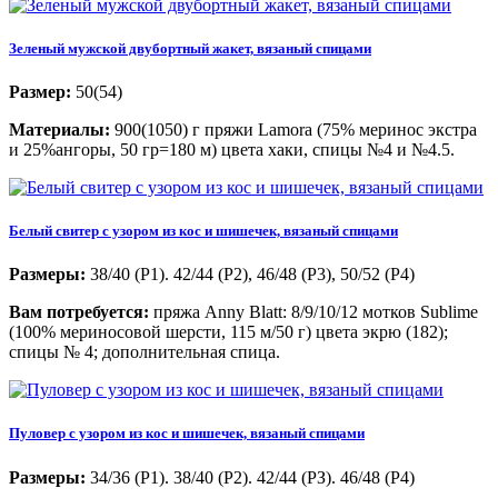
Зеленый мужской двубортный жакет, вязаный спицами
Размер:
50(54)
Материалы:
900(1050) г пряжи Lamora (75% меринос экстра
и 25%ангоры, 50 гр=180 м) цвета хаки, спицы №4 и №4.5.
Белый свитер с узором из кос и шишечек, вязаный спицами
Размеры:
38/40 (Р1). 42/44 (Р2), 46/48 (Р3), 50/52 (Р4)
Вам потребуется:
пряжа Anny Blatt: 8/9/10/12 мотков Sublime
(100% мериносовой шерсти, 115 м/50 г) цвета экрю (182);
спицы № 4; дополнительная спица.
Пуловер с узором из кос и шишечек, вязаный спицами
Размеры:
34/36 (Р1). 38/40 (Р2). 42/44 (РЗ). 46/48 (Р4)