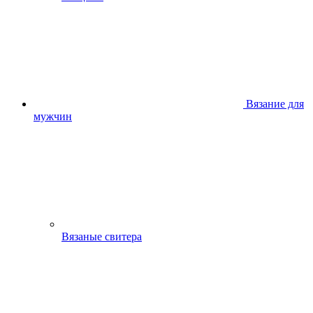
Вязание для
мужчин
Вязаные свитера