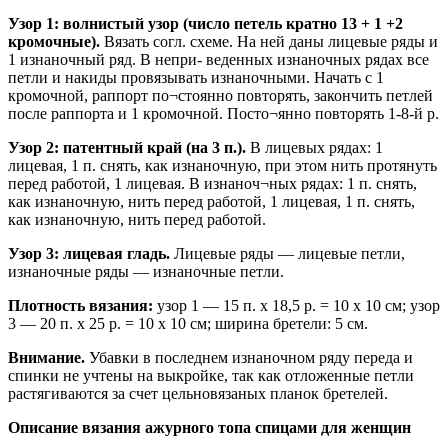
Узор 1: волнистый узор (число петель кратно 13 + 1 +2
кромочные).
Вязать согл. схеме. На ней даны лицевые ряды и
1 изнаночный ряд. В непри- веденных изнаночных рядах все
петли и накиды провязывать изнаночными. Начать с 1
кромочной, раппорт по¬стоянно повторять, закончить петлей
после раппорта и 1 кромочной. Посто¬янно повторять 1-8-й р.
Узор 2: патентный край (на 3 п.).
В лицевых рядах: 1
лицевая, 1 п. снять, как изнаночную, при этом нить протянуть
перед работой, 1 лицевая. В изнаноч¬ных рядах: 1 п. снять,
как изнаночную, нить перед работой, 1 лицевая, 1 п. снять,
как изнаночную, нить перед работой.
Узор 3: лицевая гладь.
Лицевые ряды — лицевые петли,
изнаночные ряды — изнаночные петли.
Плотность вязания:
узор 1 — 15 п. х 18,5 р. = 10 х 10 см; узор
3 — 20 п. х 25 р. = 10 х 10 см; ширина бретели: 5 см.
Внимание.
Убавки в последнем изнаночном ряду переда и
спинки не учтены на выкройке, так как отложенные петли
растягиваются за счет цельновязаных планок бретелей.
Описание вязания ажурного топа спицами для женщин