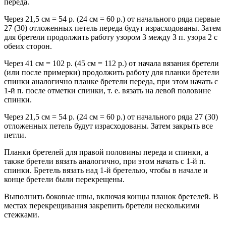
переда.
Через 21,5 см = 54 р. (24 см = 60 р.) от начального ряда первые
27 (30) отложенных петель переда будут израсходованы. Затем
для бретели продолжить работу узором 3 между З п. узора 2 с
обеих сторон.
Через 41 см = 102 р. (45 см = 112 р.) от начала вязания бретели
(или после примерки) продолжить работу для планки бретели
спинки аналогично планке бретели переда, при этом начать с
1-й п. после отметки спинки, т. е. вязать на левой половине
спинки.
Через 21,5 см = 54 р. (24 см = 60 р.) от начального ряда 27 (30)
отложенных петель будут израсходованы. Затем закрыть все
петли.
Планки бретелей для правой половины переда и спинки, а
также бретели вязать аналогично, при этом начать с 1-й п.
спинки. Бретель вязать над 1-й бретелью, чтобы в начале и
конце бретели были перекрещены.
Выполнить боковые швы, включая концы планок бретелей. В
местах перекрещивания закрепить бретели несколькими
стежками.