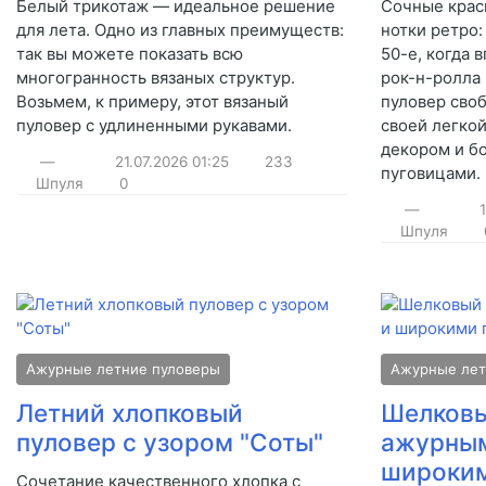
Белый трикотаж — идеальное решение
Сочные краск
для лета. Одно из главных преимуществ:
нотки ретро:
так вы можете показать всю
50-е, когда 
многогранность вязаных структур.
рок-н-ролла 
Возьмем, к примеру, этот вязаный
пуловер сво
пуловер с удлиненными рукавами.
своей легко
декором и б
—
21.07.2026
01:25
233
пуговицами.
Шпуля
0
—
Шпуля
Ажурные летние пуловеры
Ажурные лет
Летний хлопковый
Шелковы
пуловер с узором "Соты"
ажурным
широким
Сочетание качественного хлопка с