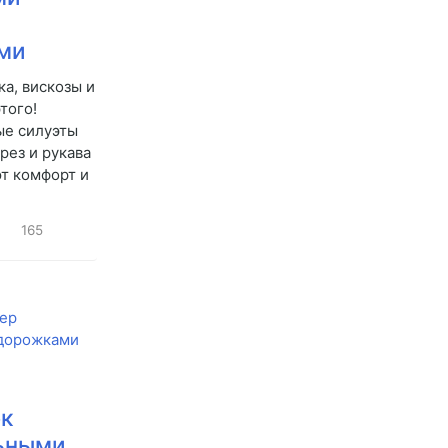
ми
а, вискозы и
того!
ые силуэты
рез и рукава
т комфорт и
165
к
льными