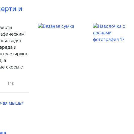
верти и
верти
рафическим
роизводят
ереда и
онтрастируют
, а
ые скосы с
140
ми