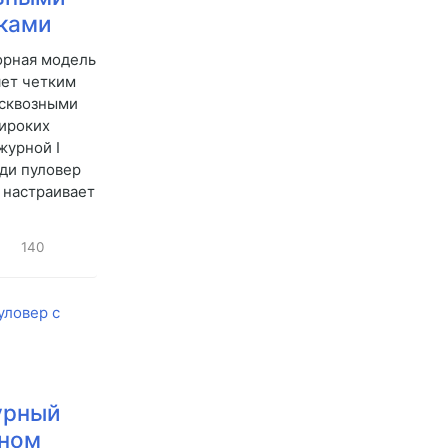
ками
орная модель
яет четким
 сквозными
ироких
журной I
еди пуловер
 настраивает
140
урный
оном