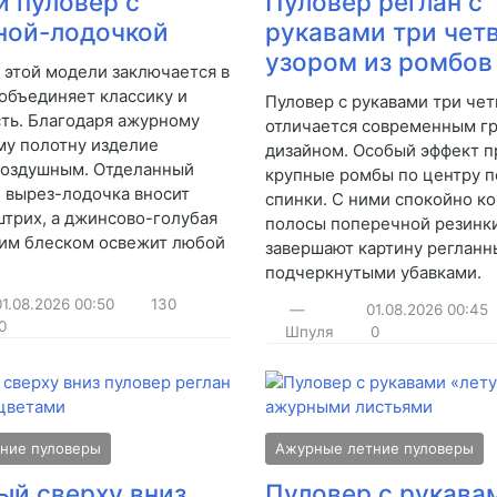
 пуловер с
Пуловер реглан с
ной-лодочкой
рукавами три чет
узором из ромбов
 этой модели заключается в
 объединяет классику и
Пуловер с рукавами три чет
ть. Благодаря ажурному
отличается современным г
му полотну изделие
дизайном. Особый эффект п
воздушным. Отделанный
крупные ромбы по центру п
й вырез-лодочка вносит
спинки. С ними спокойно к
штрих, а джинсово-голубая
полосы поперечной резинки
ким блеском освежит любой
завершают картину регланн
подчеркнутыми убавками.
01.08.2026
00:50
130
—
01.08.2026
00:45
0
Шпуля
0
ние пуловеры
Ажурные летние пуловеры
ый сверху вниз
Пуловер с рукава