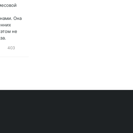
месовой
нами. Она
енних
 этом не
за.
403