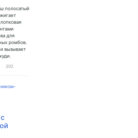
аш полосатый
зжигает
хлопковая
ентами
ва для
ных ромбов.
 и вызывает
худи.
202
 с
кой