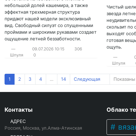
небольшой долей кашемира, а также
Чистый шелк
эффектная трехмерная структура
звезда летне
придают нашей модели эксклюзивный
неудивительн
вид. Свободный силуэт со спущенными
скользит по
проймами и широкими рукавами создает
выходят осо
ощущение летней беззаботности.
готовая вещ
ощупь.
—
09.07.2026
10:15
306
Шпуля
0
—
Шпуля
1
2
3
4
...
14
Следующая
Показаны 
Контакты
Облако те
АДРЕС
вяза
Россия, Москва, ул.Алма-Атинская