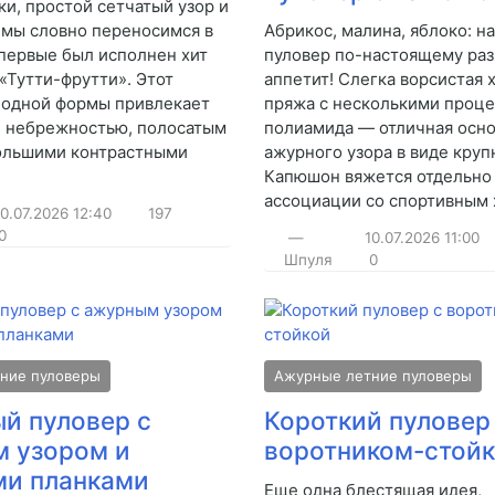
и, простой сетчатый узор и
 мы словно переносимся в
Абрикос, малина, яблоко: н
впервые был исполнен хит
пуловер по-настоящему ра
«Тутти-фрутти». Этот
аппетит! Слегка ворсистая 
бодной формы привлекает
пряжа с несколькими проц
й небрежностью, полосатым
полиамида — отличная осно
ольшими контрастными
ажурного узора в виде круп
Капюшон вяжется отдельно
ассоциации со спортивным 
10.07.2026
12:40
197
0
—
10.07.2026
11:00
Шпуля
0
ние пуловеры
Ажурные летние пуловеры
й пуловер с
Короткий пуловер
 узором и
воротником-стой
и планками
Еще одна блестящая идея,