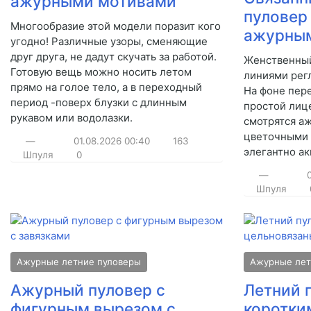
ажурными мотивами
пуловер 
Многообразие этой модели поразит кого
ажурным
угодно! Различные узоры, сменяющие
друг друга, не дадут скучать за работой.
Женственный
Готовую вещь можно носить летом
линиями регл
прямо на голое тело, а в переходный
На фоне пер
период -поверх блузки с длинным
простой лиц
рукавом или водолазки.
смотрятся аж
цветочными 
—
01.08.2026
00:40
163
элегантно а
Шпуля
0
—
Шпуля
Ажурные летние пуловеры
Ажурные лет
Ажурный пуловер с
Летний 
фигурным вырезом с
коротки