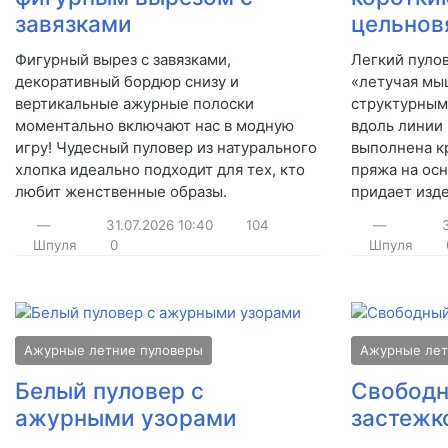
завязками
цельнов
Фигурный вырез с завязками,
Легкий пуло
декоративный бордюр снизу и
«летучая мы
вертикальные ажурные полоски
структурным 
моментально включают нас в модную
вдоль линии
игру! Чудесный пуловер из натурального
выполнена к
хлопка идеально подходит для тех, кто
пряжа на ос
любит женственные образы.
придает изд
—
31.07.2026
10:40
104
—
Шпуля
0
Шпуля
Ажурные летние пуловеры
Ажурные лет
Белый пуловер с
Свободн
ажурными узорами
застежк