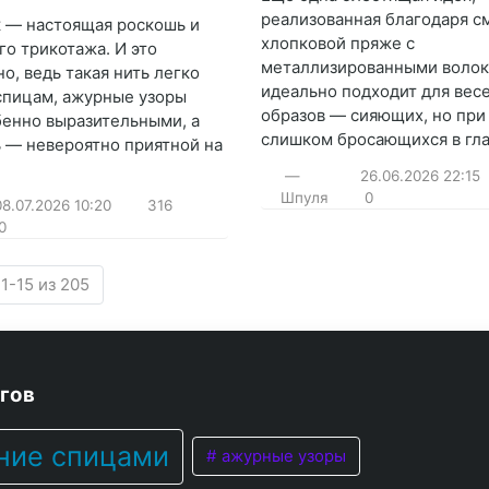
реализованная благодаря с
 — настоящая роскошь и
хлопковой пряже с
го трикотажа. И это
металлизированными волок
о, ведь такая нить легко
идеально подходит для вес
 спицам, ажурные узоры
образов — сияющих, но при
бенно выразительными, а
слишком бросающихся в гла
ь — невероятно приятной на
—
26.06.2026
22:15
Шпуля
0
08.07.2026
10:20
316
0
1-15 из 205
гов
ние спицами
ажурные узоры