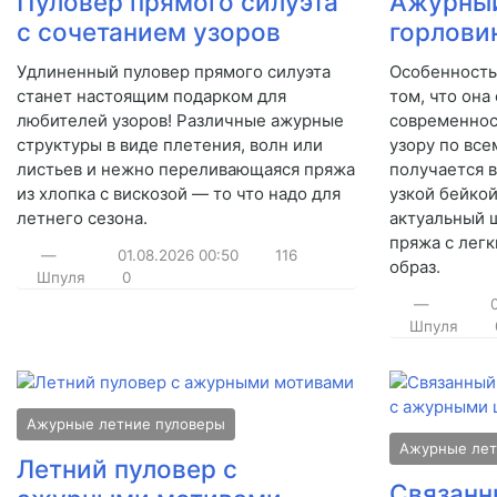
Пуловер прямого силуэта
Ажурный
с сочетанием узоров
горлови
Удлиненный пуловер прямого силуэта
Особенность
станет настоящим подарком для
том, что она
любителей узоров! Различные ажурные
современнос
структуры в виде плетения, волн или
узору по все
листьев и нежно переливающаяся пряжа
получается 
из хлопка с вискозой — то что надо для
узкой бейко
летнего сезона.
актуальный 
пряжа с лег
—
01.08.2026
00:50
116
образ.
Шпуля
0
—
Шпуля
Ажурные летние пуловеры
Ажурные лет
Летний пуловер с
Связанн