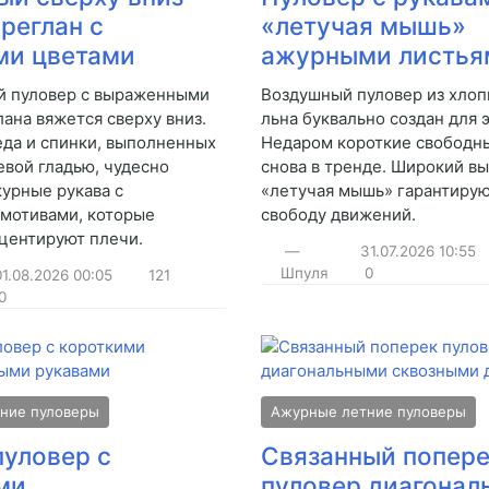
реглан с
«летучая мышь»
и цветами
ажурными листья
 пуловер с выраженными
Воздушный пуловер из хлопк
ана вяжется сверху вниз.
льна буквально создан для э
еда и спинки, выполненных
Недаром короткие свободн
евой гладью, чудесно
снова в тренде. Широкий вы
урные рукава с
«летучая мышь» гарантирую
мотивами, которые
свободу движений.
кцентируют плечи.
—
31.07.2026
10:55
Шпуля
0
01.08.2026
00:05
121
0
ние пуловеры
Ажурные летние пуловеры
пуловер с
Связанный попере
ми
пуловер диагона