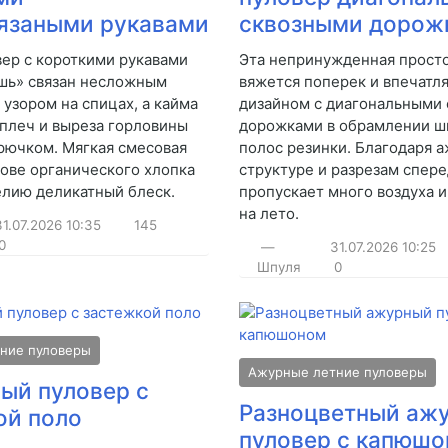
язаными рукавами
сквозными дорож
вер с короткими рукавами
Эта непринужденная прост
шь» связан несложным
вяжется поперек и впечатл
узором на спицах, а кайма
дизайном с диагональными
 плеч и выреза горловины
дорожками в обрамлении ш
рючком. Мягкая смесовая
полос резинки. Благодаря а
нове органического хлопка
структуре и разрезам спер
елию деликатный блеск.
пропускает много воздуха и
на лето.
31.07.2026
10:35
145
0
—
31.07.2026
10:25
Шпуля
0
ние пуловеры
Ажурные летние пуловеры
ый пуловер с
Разноцветный аж
ой поло
пуловер с капюш