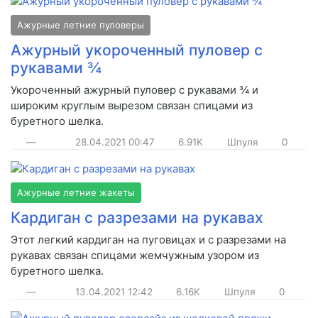
Ажурные летние пуловеры
Ажурный укороченный пуловер с
рукавами ¾
Укороченный ажурный пуловер с рукавами ¾ и
широким круглым вырезом связан спицами из
буретного шелка.
—
28.04.2021
00:47
6.91K
Шпуля
0
Ажурные летние жакеты
Кардиган с разрезами на рукавах
Этот легкий кардиган на пуговицах и с разрезами на
рукавах связан спицами жемчужным узором из
буретного шелка.
—
13.04.2021
12:42
6.16K
Шпуля
0