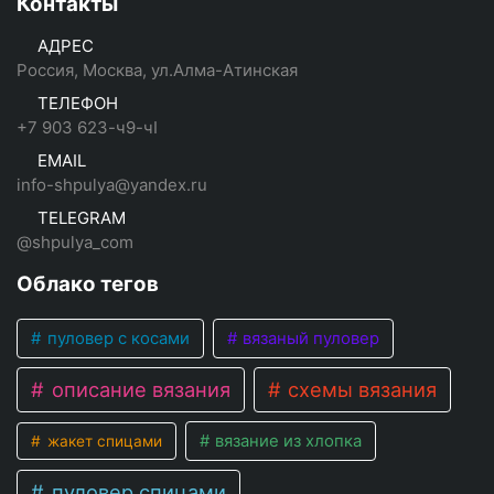
Контакты
АДРЕС
Россия, Москва, ул.Алма-Атинская
ТЕЛЕФОН
+7 903 623-ч9-чI
EMAIL
info-shpulya@yandex.ru
TELEGRAM
@shpulya_com
Облако тегов
пуловер с косами
вязаный пуловер
описание вязания
схемы вязания
вязание из хлопка
жакет спицами
пуловер спицами