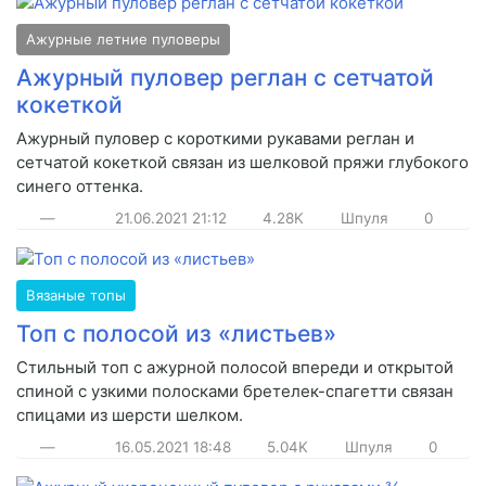
Ажурные летние пуловеры
Ажурный пуловер реглан с сетчатой
кокеткой
Ажурный пуловер с короткими рукавами реглан и
сетчатой кокеткой связан из шелковой пряжи глубокого
синего оттенка.
—
21.06.2021
21:12
4.28K
Шпуля
0
Вязаные топы
Топ с полосой из «листьев»
Стильный топ с ажурной полосой впереди и открытой
спиной с узкими полосками бретелек-спагетти связан
спицами из шерсти шелком.
—
16.05.2021
18:48
5.04K
Шпуля
0