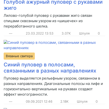
Голубой ажурный пуловер с рукавами
жиго
Лилово-голубой пуловер с рукавами жиго связан
спицами сквозным узором из «шишечек» из
переработанного шелка.
—
23.03.2022
13:53
3.07K
Шпуля
0
Вязаные свитера
Синий пуловер в полосами,
связанными в разных направлениях
Пуловер выделяется рельефным узором, связанном в
разных направлениях. Диагональные полосы на лифе и
горизонтально-вертикальные на рукавах создают
эффект многогранности.
—
09.09.2021
12:46
2.18K
Шпуля
0