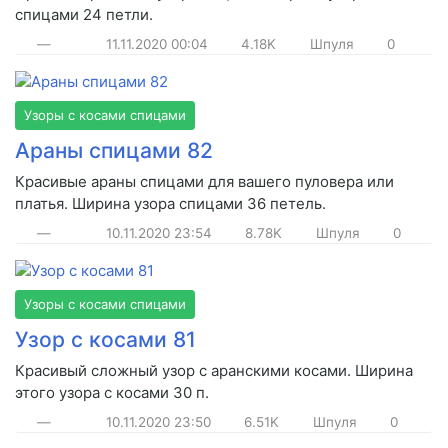
спицами 24 петли.
—
11.11.2020
00:04
4.18K
Шпуля
0
Узоры с косами спицами
Араны спицами 82
Красивые араны спицами для вашего пуловера или
платья. Ширина узора спицами 36 петель.
—
10.11.2020
23:54
8.78K
Шпуля
0
Узоры с косами спицами
Узор с косами 81
Красивый сложный узор с аранскими косами. Ширина
этого узора с косами 30 п.
—
10.11.2020
23:50
6.51K
Шпуля
0