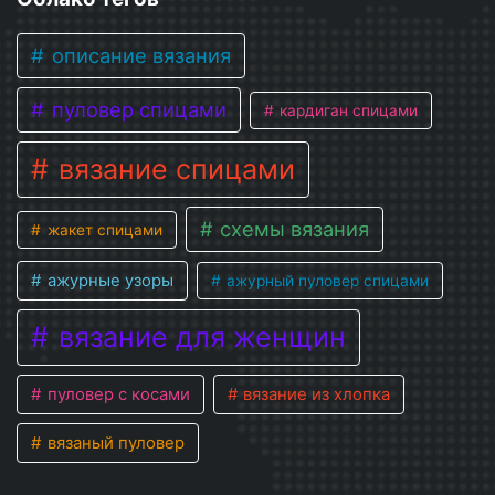
описание вязания
пуловер спицами
кардиган спицами
вязание спицами
схемы вязания
жакет спицами
ажурные узоры
ажурный пуловер спицами
вязание для женщин
пуловер с косами
вязание из хлопка
вязаный пуловер