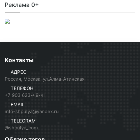
Реклама 0+
Контакты
АДРЕС
Россия, Москва, ул.Алма-Атинская
ТЕЛЕФОН
+7 903 623-ч9-чI
EMAIL
info-shpulya@yandex.ru
TELEGRAM
@shpulya_com
Облако тегов