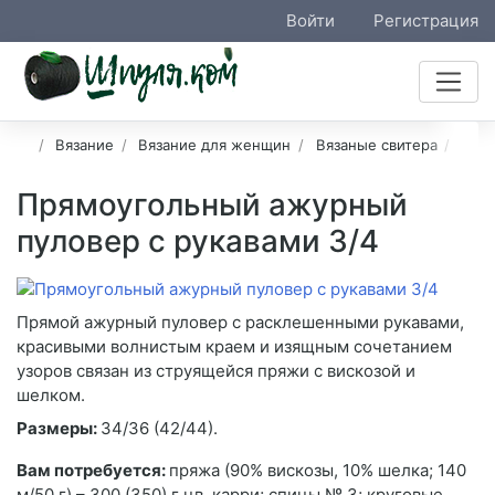
Войти
Регистрация
Вязание
Вязание для женщин
Вязаные свитера
Ажу
Прямоугольный ажурный
пуловер с рукавами 3/4
Прямой ажурный пуловер с расклешенными рукавами,
красивыми волнистым краем и изящным сочетанием
узоров связан из струящейся пряжи с вискозой и
шелком.
Размеры:
34/36 (42/44).
Вам потребуется:
пряжа (90% вискозы, 10% шелка; 140
м/50 г) – 300 (350) г цв. карри; спицы № 3; круговые