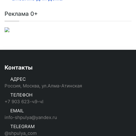
Реклама 0+
Контакты
АДРЕС
Россия, Москва, ул.Алма-Атинская
ТЕЛЕФОН
+7 903 623-ч9-чI
EMAIL
info-shpulya@yandex.ru
TELEGRAM
@shpulya_com