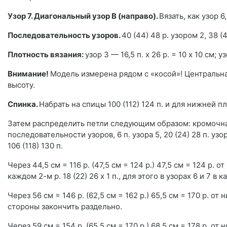
Узор 7. Диагональный узор В (направо).
Вязать, как узор 6
Последовательность узоров.
40 (44) 48 р. узором 2, 38 (
Плотность вязания:
узор 3 — 16,5 п. х 26 р. = 10 х 10 см; 
Внимание!
Модель измерена рядом с «косой»! Центральна
высоту.
Спинка.
Набрать на спицы 100 (112) 124 п. и для нижней пл
Затем распределить петли следующим образом: кромочная, 20
последовательности узоров, 6 п. узора 5, 20 (24) 28 п. узо
106 (118) 130 п.
Через 44,5 см = 116 р. (47,5 см = 124 р.) 47,5 см = 124 р. 
каждом 2-м р. 18 (22) 26 х 1 п., для этого в узорах 6 и 7 
Через 56 см = 146 р. (62,5 см = 162 р.) 65,5 см = 170 р. о
стороны закончить раздельно.
Через 59 см = 154 р. (65,5 см = 170 р.) 68,5 см = 178 р. о