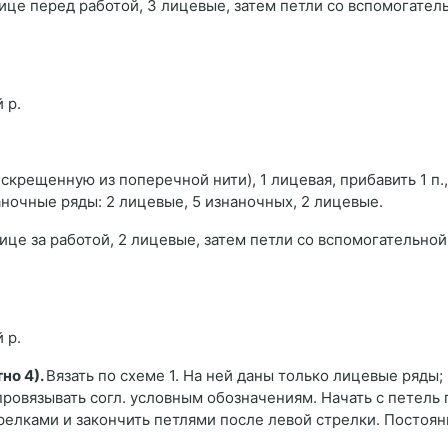
спице перед работой, 3 лицевые, затем петли со вспомогате
 р.
ю скрещенную из поперечной нити), 1 лицевая, прибавить 1 п.,
аночные ряды: 2 лицевые, 5 изнаночных, 2 лицевые.
спице за работой, 2 лицевые, затем петли со вспомогательно
 р.
но 4).
Вязать по схеме 1. На ней даны только лицевые ряды; 
провязывать согл. условным обозначениям. Начать с петель
трелками и закончить петлями после левой стрелки. Постоян