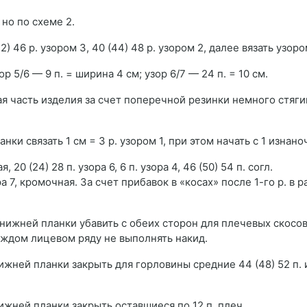
, но по схеме 2.
42) 46 р. узором 3, 40 (44) 48 р. узором 2, далее вязать узоро
узор 5/6 — 9 п. = ширина 4 см; узор 6/7 — 24 п. = 10 см.
я часть изделия за счет поперечной резинки немного стяги
анки связать 1 см = 3 р. узором 1, при этом начать с 1 изнано
 (24) 28 п. узора 6, 6 п. узора 4, 46 (50) 54 п. согл.
ра 7, кромочная. За счет прибавок в «косах» после 1-го р. в 
от нижней планки убавить с обеих сторон для плечевых скосов 1
в каждом лицевом ряду не выполнять накид.
т нижней планки закрыть для горловины средние 44 (48) 52 п. 
т нижней планки закрыть оставшиеся по 12 п. плеч.