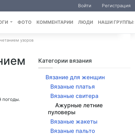
Войти
Регистрация
ОГИ
ФОТО
КОММЕНТАРИИ
ЛЮДИ
НАШИ ГРУППЫ
очетанием узоров
анием
Категории вязания
Вязание для женщин
Вязаные платья
Вязаные свитера
й погоды.
Ажурные летние
пуловеры
Вязаные жакеты
Вязаные пальто