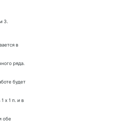
м 3.
вается в
чного ряда.
работе будет
 х 1 п. и в
и обе