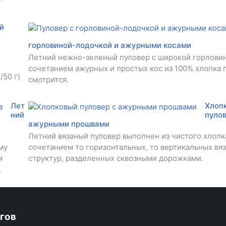
й
горловиной-лодочкой и ажурными косами
Летний нежно-зеленый пуловер с широкой горлови
сочетанием ажурных и простых кос из 100% хлопка
/50 г)
смотрится.
Лет
Хлоп
ний
пулов
ажурными прошвами
Летний вязаный пуловер выполнен из чистого хлопк
му
сочетанием то горизонтальных, то вертикальных вя
м
структур, разделенных сквозными дорожками.
.
гов