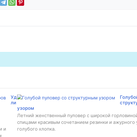
Уд
Голубо
ли
структ
узором
Летний женственный пуловер с широкой горловиной
спицами красивым сочетанием резинки и ажурного 
и и
голубого хлопка.
м