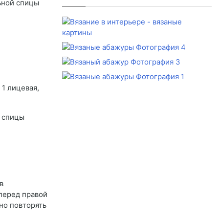
льной спицы
 1 лицевая,
й спицы
в
 перед правой
но повторять