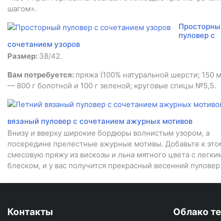
шагом».
Просторны
пуловер с
сочетанием узоров
Размер:
38/42.
Вам потребуется:
пряжа (100% натуральной шерсти; 150 м
— 800 г болотной и 100 г зеленой; круговые спицы №5,5.
вязаный пуловер с сочетанием ажурных мотивов
Внизу и вверху широкие бордюры волнистым узором, а
посередине прелестные ажурные мотивы. Добавьте к это
смесовую пряжу из вискозы и льна мятного цвета с легки
блеском, и у вас получится прекрасный весенний пуловер
Контакты
Облако те