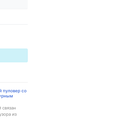
й пуловер со
урным
 связан
узора из