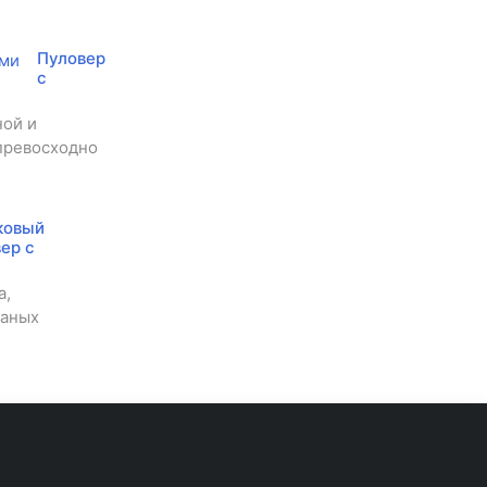
Пуловер
с
ной и
 превосходно
ковый
ер с
а,
заных