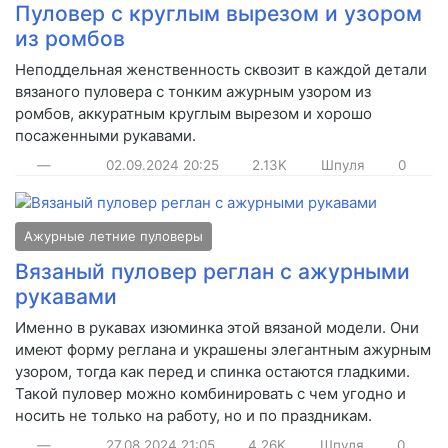
Пуловер с круглым вырезом и узором
из ромбов
Неподдельная женственность сквозит в каждой детали
вязаного пуловера с тонким ажурным узором из
ромбов, аккуратным круглым вырезом и хорошо
посаженными рукавами.
—
02.09.2024
20:25
2.13K
Шпуля
0
Ажурные летние пуловеры
Вязаный пуловер реглан с ажурными
рукавами
Именно в рукавах изюминка этой вязаной модели. Они
имеют форму реглана и украшены элегантным ажурным
узором, тогда как перед и спинка остаются гладкими.
Такой пуловер можно комбинировать с чем угодно и
носить не только на работу, но и по праздникам.
—
27.08.2024
21:05
4.26K
Шпуля
0