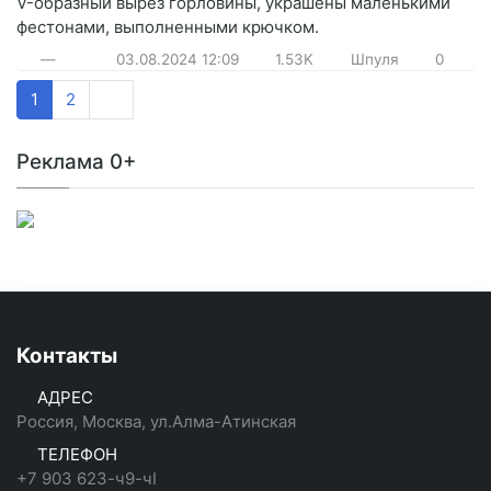
V-образный вырез горловины, украшены маленькими
фестонами, выполненными крючком.
—
03.08.2024
12:09
1.53K
Шпуля
0
1
2
Реклама 0+
Контакты
АДРЕС
Россия, Москва, ул.Алма-Атинская
ТЕЛЕФОН
+7 903 623-ч9-чI