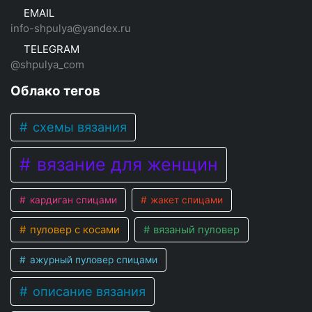
EMAIL
info-shpulya@yandex.ru
TELEGRAM
@shpulya_com
Облако тегов
схемы вязания
вязание для женщин
кардиган спицами
жакет спицами
пуловер с косами
вязаный пуловер
ажурный пуловер спицами
описание вязания