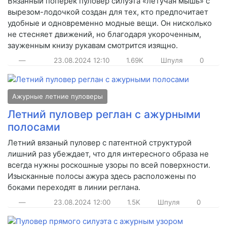
Вязанный поперек пуловер силуэта «летучая мышь» с
вырезом-лодочкой создан для тех, кто предпочитает
удобные и одновременно модные вещи. Он нисколько
не стесняет движений, но благодаря укороченным,
зауженным книзу рукавам смотрится изящно.
—
23.08.2024
12:10
1.69K
Шпуля
0
Ажурные летние пуловеры
Летний пуловер реглан с ажурными
полосами
Летний вязаный пуловер с патентной структурой
лишний раз убеждает, что для интересного образа не
всегда нужны роскошные узоры по всей поверхности.
Изысканные полосы ажура здесь расположены по
боками переходят в линии реглана.
—
23.08.2024
12:00
1.5K
Шпуля
0