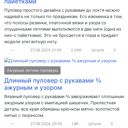
пайетками
Пуловер простого дизайна с рукавами до локтя можно
надевать не только по праздникам. Его изюминка в том,
что полосы резинки, платочной вязки и узора со
спущенными петлями выполняются в две нити (одна из
них–с пайетками). Это не бросается в глаза и придает
модели элегантную ноту.
—
27.08.2024
21:00
2.04K
Шпуля
0
Ажурные летние пуловеры
Длинный пуловер с рукавами ¾
ажурным и узором
Вязаный пуловер с рукавами ¾ завораживает сплошным
ажурным узором с имитацией шишечек. Прелестная
деталь: все края обвязаны крючком мятно-золотистой
нитью с люрексом.
—
27.08.2024
20:55
1.8K
Шпуля
0