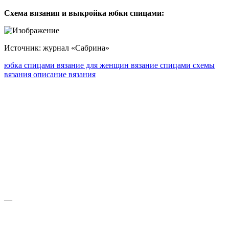
Схема вязания и выкройка юбки спицами:
Источник: журнал «Сабрина»
юбка спицами
вязание для женщин
вязание спицами
схемы
вязания
описание вязания
—