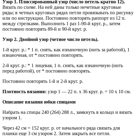
Узор 1. Плиссированный узор (число петель кратно 12).
Вязать по схеме. На ней даны только нечетные круговые
ряды; в четных круговых рядах петли провязывать по рисунку
или по инструкции. Постоянно повторять раппорт из 12 п.
между стрелками. Выполнить 1 раз 1-90-й круг, р., затем
постоянно повторять 89-й и 90-й круг. р.
Узор 2. Двойной узор (четное число петель).
1-й круг. р.: * 1 п. снять, как изнаночную (нить за работой), 1
изнаночная, от * постоянно повторять.
2-й круг. р.: * 1 лицевая, 1 п. снять, как изнаночную (нить
перед работой), от * постоянно повторять.
Постоянно повторять 1-й и 2-й круг. р.
Плотность вязания:
узор 1 — 22 п. х 36 круг. р. = 10 х 10 см.
Описание вязания юбки спицами
Набрать на спицы 240 (264) 288 л., замкнуть в кольцо и вязать
узором 1.
Через 42 см = 152 круг. р. от начального ряда связать для
планки еще 3 см узором 2. Затем закрыть все петли.