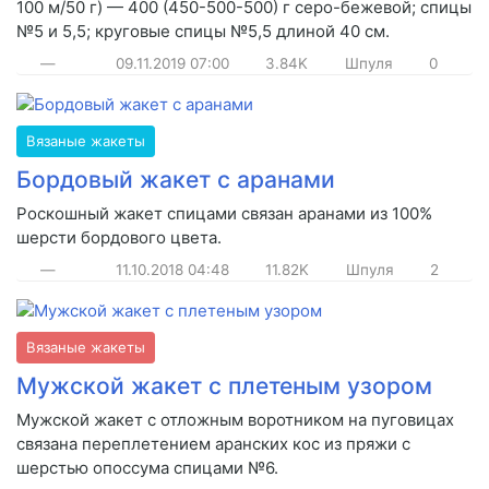
100 м/50 г) — 400 (450-500-500) г серо-бежевой; спицы
№5 и 5,5; круговые спицы №5,5 длиной 40 см.
—
09.11.2019
07:00
3.84K
Шпуля
0
Вязаные жакеты
Бордовый жакет с аранами
Роскошный жакет спицами связан аранами из 100%
шерсти бордового цвета.
—
11.10.2018
04:48
11.82K
Шпуля
2
Вязаные жакеты
Мужской жакет с плетеным узором
Мужской жакет с отложным воротником на пуговицах
связана переплетением аранских кос из пряжи с
шерстью опоссума спицами №6.