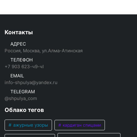
Контакты
АДРЕС
Россия, Москва, ул.Алма-Атинская
ТЕЛЕФОН
+7 903 623-ч9-чI
EMAIL
info-shpulya@yandex.ru
TELEGRAM
@shpulya_com
Облако тегов
ажурные узоры
кардиган спицами