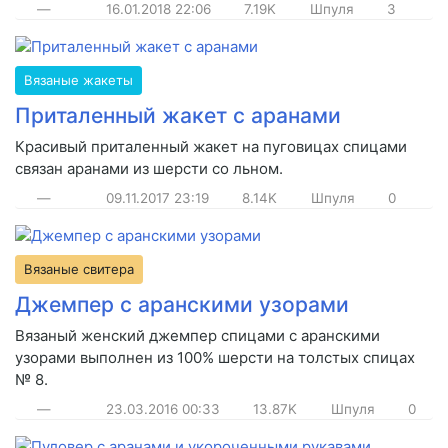
—
16.01.2018
22:06
7.19K
Шпуля
3
Вязаные жакеты
Приталенный жакет с аранами
Красивый приталенный жакет на пуговицах спицами
связан аранами из шерсти со льном.
—
09.11.2017
23:19
8.14K
Шпуля
0
Вязаные свитера
Джемпер с аранскими узорами
Вязаный женский джемпер спицами с аранскими
узорами выполнен из 100% шерсти на толстых спицах
№ 8.
—
23.03.2016
00:33
13.87K
Шпуля
0