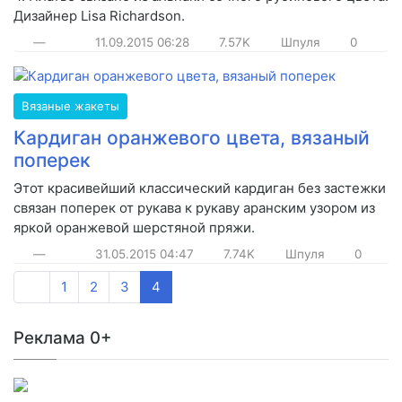
Дизайнер Lisa Richardson.
—
11.09.2015
06:28
7.57K
Шпуля
0
Вязаные жакеты
Кардиган оранжевого цвета, вязаный
поперек
Этот красивейший классический кардиган без застежки
связан поперек от рукава к рукаву аранским узором из
яркой оранжевой шерстяной пряжи.
—
31.05.2015
04:47
7.74K
Шпуля
0
1
2
3
4
Реклама 0+